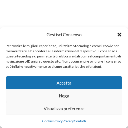
Gestisci Consenso
Per fornire le migliori esperienze, utilizziamo tecnologie come i cookie per
memorizzare e/o accedere alle informazioni del dispositivo. Il consenso a
queste tecnologie ci permetterà di elaborare dati come il comportamento di
navigazione o ID unici su questo sito. Non acconsentire o ritirare il consenso
può influire negativamente su alcune caratteristiche e funzioni.
Accetta
Nega
Visualizza preferenze
Cookie Policy
Privacy
Contatti