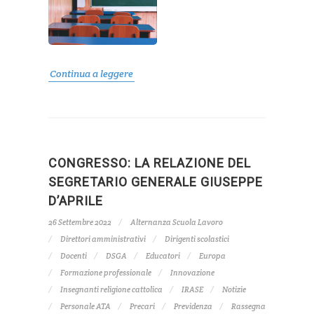
Continua a leggere
CONGRESSO: LA RELAZIONE DEL
SEGRETARIO GENERALE GIUSEPPE
D’APRILE
26 Settembre 2022
Alternanza Scuola Lavoro
Direttori amministrativi
Dirigenti scolastici
Docenti
DSGA
Educatori
Europa
Formazione professionale
Innovazione
Insegnanti religione cattolica
IRASE
Notizie
Personale ATA
Precari
Previdenza
Rassegna