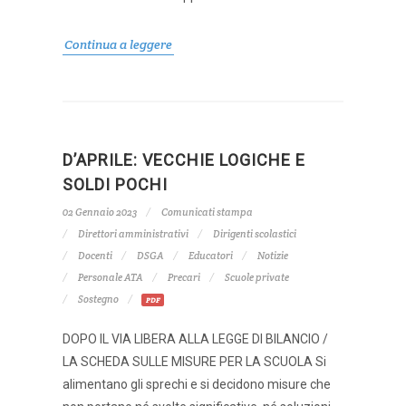
Continua a leggere
D’APRILE: VECCHIE LOGICHE E
SOLDI POCHI
02 Gennaio 2023
Comunicati stampa
Direttori amministrativi
Dirigenti scolastici
Docenti
DSGA
Educatori
Notizie
Personale ATA
Precari
Scuole private
Sostegno
PDF
DOPO IL VIA LIBERA ALLA LEGGE DI BILANCIO /
LA SCHEDA SULLE MISURE PER LA SCUOLA Si
alimentano gli sprechi e si decidono misure che