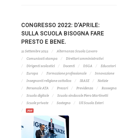
CONGRESSO 2022: D’APRILE:
SULLA SCUOLA BISOGNA FARE
PRESTO E BENE.
21 Settembre 2022
Alternanza Scuola Lavoro
Comunicati stampa
Direttori amministrativi
Dirigenti scolastici
Docenti
DSGA
Educatori
Europa
Formazione professionale
Innovazione
Insegnanti religione cattolica
IRASE
Notizie
Personale ATA
Precari
Previdenza
Rassegna
Scuola digitale
Scuola sindacale Piero Martinetti
Scuole private
Sostegno
Uil Scuola Esteri
PDF