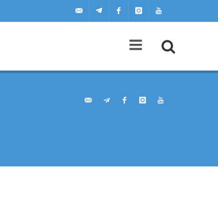
uilscuola@uilscuola.it
Telegram
Facebook
Instagram
Youtube
Agenda
A