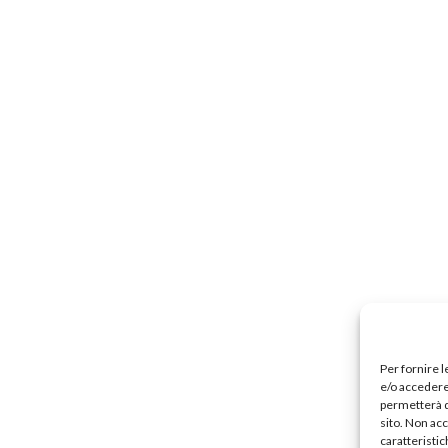
Precari
Formazione professionale
Scuole privat
nti scolastici
Uil Scuola Esteri
Ufficio Legale Na
Alternanza Scuola Lavoro
Scuola digitale
Europ
L’Esperto
Opinione
Espero
Previdenza
Galleria
Video
Web TV
Scuola Martinetti
IRASE
Per fornire 
e/o accedere 
permetterà d
sito. Non ac
caratteristic