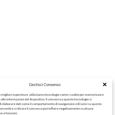
e
zionale
a
Gestisci Consenso
le migliori esperienze, utilizziamo tecnologie come i cookie per memorizzare
alle informazioni del dispositivo. Il consenso a queste tecnologie ci
i elaborare dati come il comportamento di navigazione o ID unici su questo
consentire o ritirare il consenso può influire negativamente su alcune
he e funzioni.