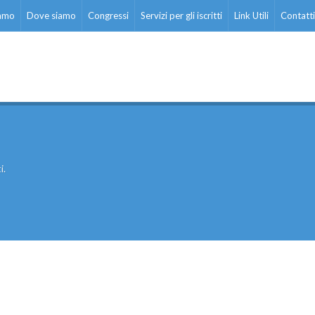
iamo
Dove siamo
Congressi
Servizi per gli iscritti
Link Utili
Contatti
i.
ati stampa
Rassegna stampa
Scuola d’oggi
Docenti
Sostegno
Educatori
Personale AT