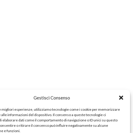
e
zionale
a
Gestisci Consenso
le migliori esperienze, utilizziamo tecnologie come i cookie per memorizzare
alle informazioni del dispositivo. Il consenso a queste tecnologie ci
i elaborare dati come il comportamento di navigazione o ID unici su questo
consentire o ritirare il consenso può influire negativamente su alcune
he e funzioni.