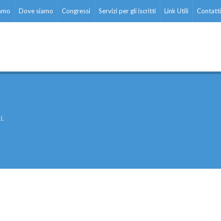
iamo
Dove siamo
Congressi
Servizi per gli iscritti
Link Utili
Contatti
i.
ati stampa
Rassegna stampa
Scuola d’oggi
Docenti
Sostegno
Educatori
Personale AT