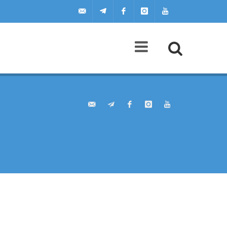
uilscuola@uilscuola.it
Telegram
Facebook
Instagram
Youtube
Agenda
A