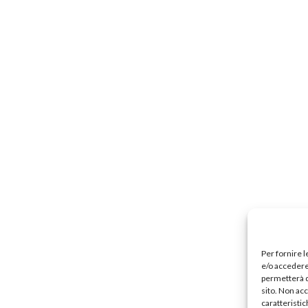
Precari
Formazione professionale
Scuole privat
nti scolastici
Uil Scuola Esteri
Ufficio Legale Na
Alternanza Scuola Lavoro
Scuola digitale
Europ
L’Esperto
Opinione
Espero
Previdenza
Galleria
Video
Web TV
Scuola Martinetti
IRASE
Per fornire 
e/o accedere 
permetterà d
sito. Non ac
caratteristic