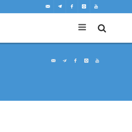
uilscuola@uilscuola.it
Telegram
Facebook
Instagram
Youtube
Agenda
A