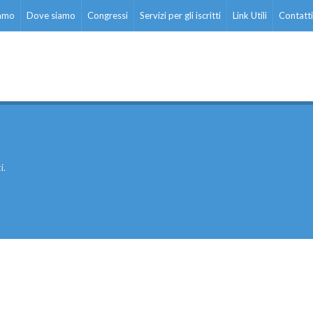
iamo
Dove siamo
Congressi
Servizi per gli iscritti
Link Utili
Contatti
i.
ati stampa
Rassegna stampa
Scuola d’oggi
Docenti
Sostegno
Educatori
Personale AT