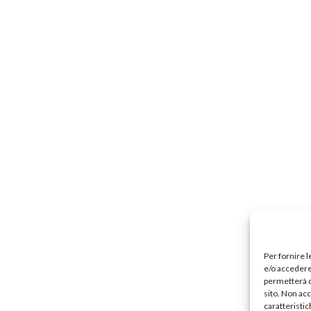
Precari
Formazione professionale
Scuole privat
nti scolastici
Uil Scuola Esteri
Ufficio Legale Na
Alternanza Scuola Lavoro
Scuola digitale
Europ
L’Esperto
Opinione
Espero
Previdenza
Galleria
Video
Web TV
Scuola Martinetti
IRASE
Per fornire 
e/o accedere 
permetterà d
sito. Non ac
caratteristic