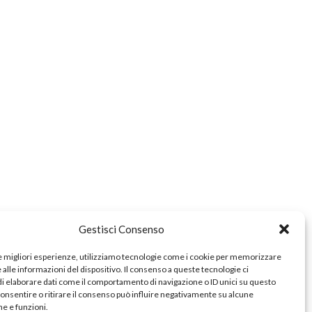
e
zionale
a
Gestisci Consenso
le migliori esperienze, utilizziamo tecnologie come i cookie per memorizzare
alle informazioni del dispositivo. Il consenso a queste tecnologie ci
i elaborare dati come il comportamento di navigazione o ID unici su questo
consentire o ritirare il consenso può influire negativamente su alcune
he e funzioni.