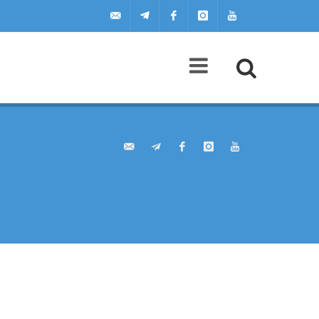
uilscuola@uilscuola.it
Telegram
Facebook
Instagram
Youtube
Agenda
A