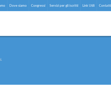
iamo
Dove siamo
Congressi
Servizi per gli iscritti
Link Utili
Contatti
i.
ati stampa
Rassegna stampa
Scuola d’oggi
Docenti
Sostegno
Educatori
Personale AT