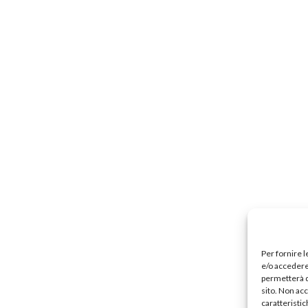
Precari
Formazione professionale
Scuole privat
nti scolastici
Uil Scuola Esteri
Ufficio Legale Na
Alternanza Scuola Lavoro
Scuola digitale
Europ
L’Esperto
Opinione
Espero
Previdenza
Galleria
Video
Web TV
Scuola Martinetti
IRASE
Per fornire 
e/o accedere 
permetterà d
sito. Non ac
caratteristic