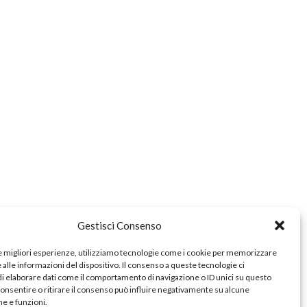
e
zionale
a
Gestisci Consenso
le migliori esperienze, utilizziamo tecnologie come i cookie per memorizzare
alle informazioni del dispositivo. Il consenso a queste tecnologie ci
i elaborare dati come il comportamento di navigazione o ID unici su questo
consentire o ritirare il consenso può influire negativamente su alcune
he e funzioni.