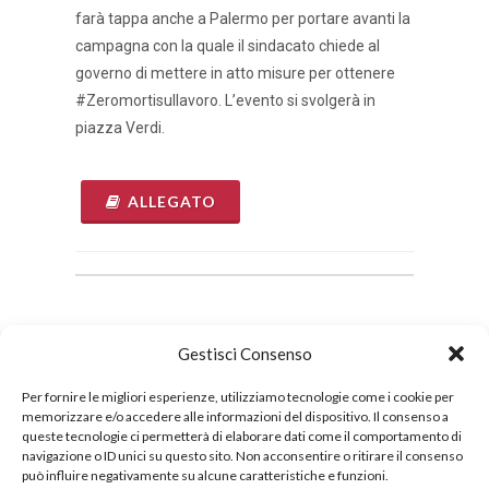
farà tappa anche a Palermo per portare avanti la
campagna con la quale il sindacato chiede al
governo di mettere in atto misure per ottenere
#Zeromortisullavoro. L’evento si svolgerà in
piazza Verdi.
ALLEGATO
Informazioni:
Gestisci Consenso
17 Novembre 2021
09:30 - 13:00
Per fornire le migliori esperienze, utilizziamo tecnologie come i cookie per
memorizzare e/o accedere alle informazioni del dispositivo. Il consenso a
queste tecnologie ci permetterà di elaborare dati come il comportamento di
navigazione o ID unici su questo sito. Non acconsentire o ritirare il consenso
può influire negativamente su alcune caratteristiche e funzioni.