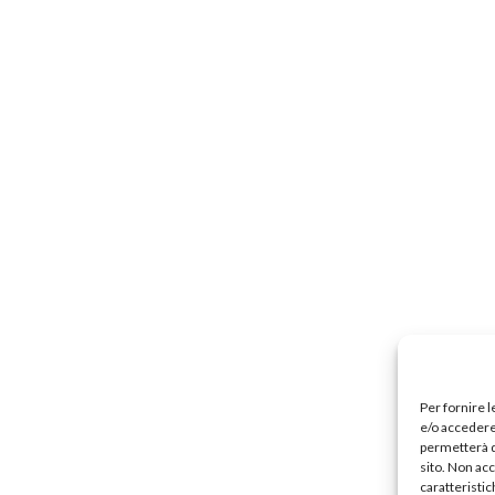
Precari
Formazione professionale
Scuole privat
nti scolastici
Uil Scuola Esteri
Ufficio Legale Na
Alternanza Scuola Lavoro
Scuola digitale
Europ
L’Esperto
Opinione
Espero
Previdenza
Galleria
Video
Web TV
Scuola Martinetti
IRASE
Per fornire 
e/o accedere 
permetterà d
sito. Non ac
caratteristic