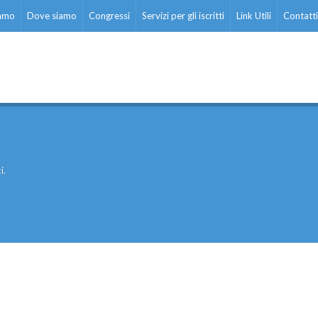
iamo
Dove siamo
Congressi
Servizi per gli iscritti
Link Utili
Contatti
i.
ati stampa
Rassegna stampa
Scuola d’oggi
Docenti
Sostegno
Educatori
Personale AT