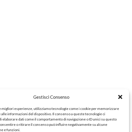
e
zionale
a
Gestisci Consenso
le migliori esperienze, utilizziamo tecnologie come i cookie per memorizzare
alle informazioni del dispositivo. Il consenso a queste tecnologie ci
i elaborare dati come il comportamento di navigazione o ID unici su questo
consentire o ritirare il consenso può influire negativamente su alcune
he e funzioni.