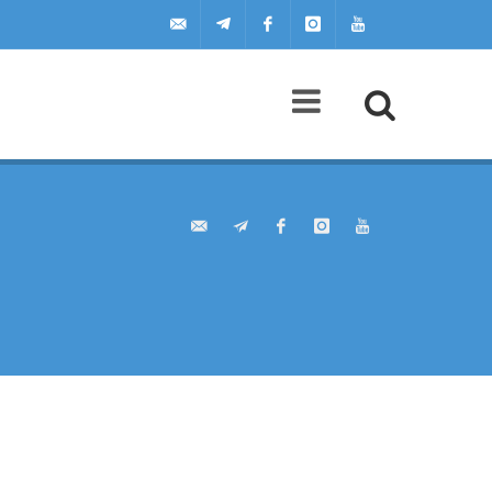
uilscuola@uilscuola.it
Telegram
Facebook
Instagram
Youtube
Agenda
A