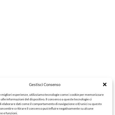
e
zionale
a
Gestisci Consenso
le migliori esperienze, utilizziamo tecnologie come i cookie per memorizzare
alle informazioni del dispositivo. Il consenso a queste tecnologie ci
i elaborare dati come il comportamento di navigazione o ID unici su questo
consentire o ritirare il consenso può influire negativamente su alcune
he e funzioni.