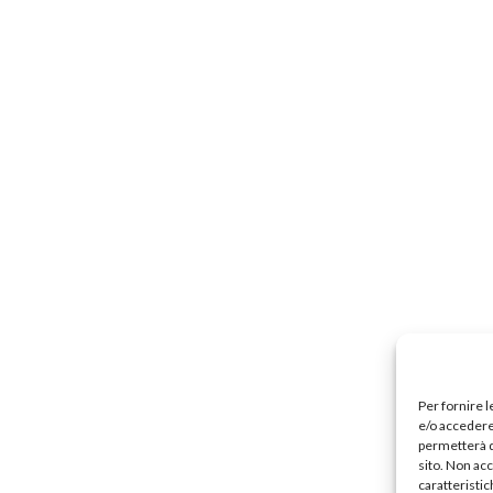
Precari
Formazione professionale
Scuole privat
nti scolastici
Uil Scuola Esteri
Ufficio Legale Na
Alternanza Scuola Lavoro
Scuola digitale
Europ
L’Esperto
Opinione
Espero
Previdenza
Galleria
Video
Web TV
Scuola Martinetti
IRASE
Per fornire 
e/o accedere 
permetterà d
sito. Non ac
caratteristic