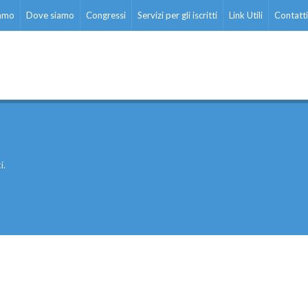
iamo
Dove siamo
Congressi
Servizi per gli iscritti
Link Utili
Contatti
i.
ati stampa
Rassegna stampa
Scuola d’oggi
Docenti
Sostegno
Educatori
Personale AT