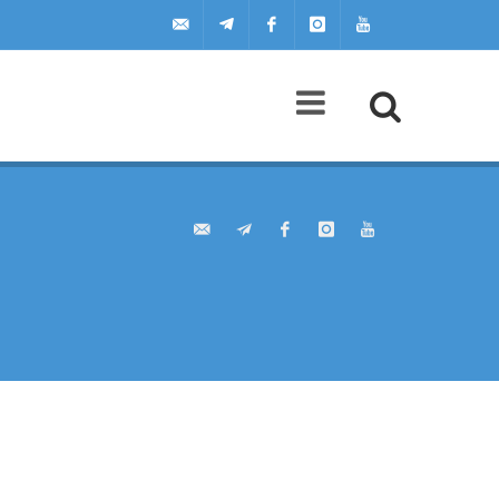
uilscuola@uilscuola.it
Telegram
Facebook
Instagram
Youtube
Agenda
A