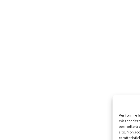
Precari
Formazione professionale
Scuole privat
nti scolastici
Uil Scuola Esteri
Ufficio Legale Na
Alternanza Scuola Lavoro
Scuola digitale
Europ
L’Esperto
Opinione
Espero
Previdenza
Galleria
Video
Web TV
Scuola Martinetti
IRASE
Per fornire 
e/o accedere 
permetterà d
sito. Non ac
caratteristic