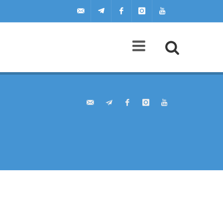
uilscuola@uilscuola.it
Telegram
Facebook
Instagram
Youtube
Agenda
A