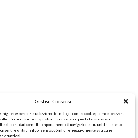
e
zionale
a
Gestisci Consenso
le migliori esperienze, utilizziamo tecnologie come i cookie per memorizzare
alle informazioni del dispositivo. Il consenso a queste tecnologie ci
i elaborare dati come il comportamento di navigazione o ID unici su questo
consentire o ritirare il consenso può influire negativamente su alcune
he e funzioni.