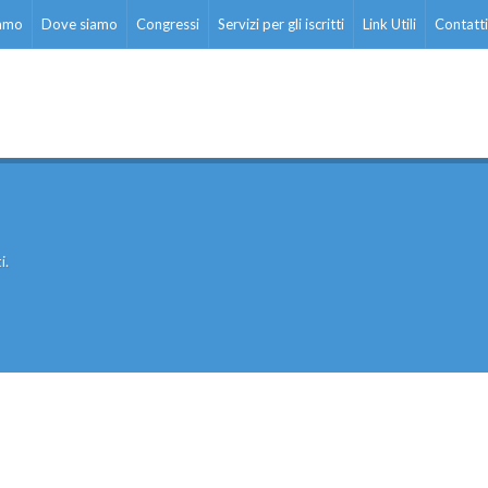
iamo
Dove siamo
Congressi
Servizi per gli iscritti
Link Utili
Contatti
i.
ati stampa
Rassegna stampa
Scuola d’oggi
Docenti
Sostegno
Educatori
Personale AT