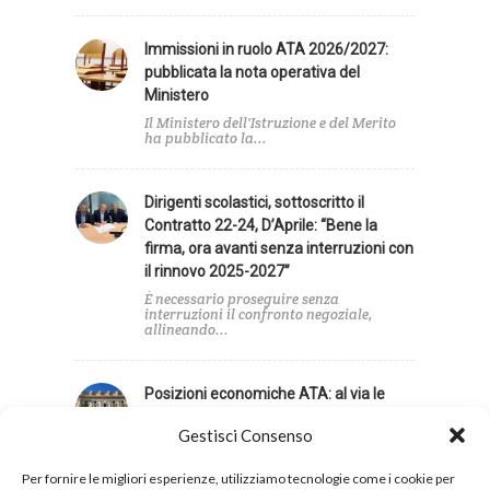
Immissioni in ruolo ATA 2026/2027:
pubblicata la nota operativa del
Ministero
Il Ministero dell'Istruzione e del Merito
ha pubblicato la...
Dirigenti scolastici, sottoscritto il
Contratto 22-24, D’Aprile: “Bene la
firma, ora avanti senza interruzioni con
il rinnovo 2025-2027”
È necessario proseguire senza
interruzioni il confronto negoziale,
allineando...
Posizioni economiche ATA: al via le
attribuzioni, in arrivo anche gli arretrati
Gestisci Consenso
Accolta la richiesta della UIL Scuola
sulla decorrenza giuridica...
Per fornire le migliori esperienze, utilizziamo tecnologie come i cookie per