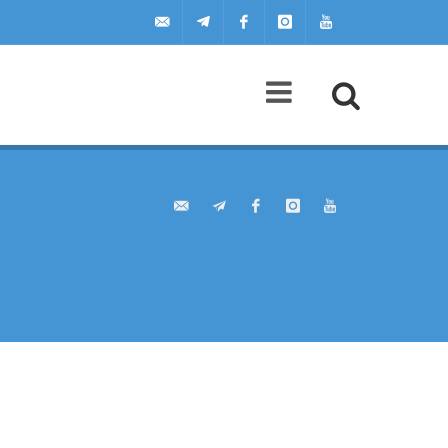
uilscuola@uilscuola.it
Telegram
Facebook
Instagram
Youtube
Agenda
A