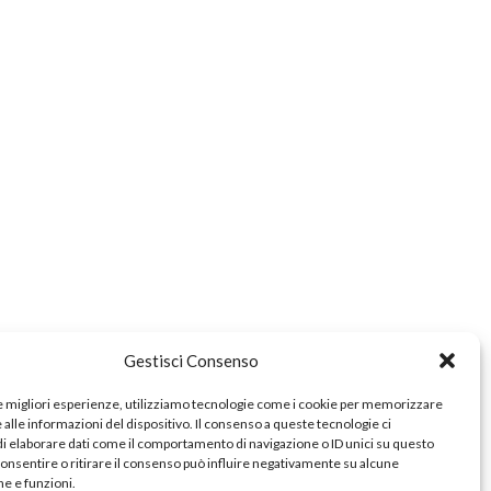
e
zionale
a
Gestisci Consenso
le migliori esperienze, utilizziamo tecnologie come i cookie per memorizzare
alle informazioni del dispositivo. Il consenso a queste tecnologie ci
i elaborare dati come il comportamento di navigazione o ID unici su questo
consentire o ritirare il consenso può influire negativamente su alcune
he e funzioni.