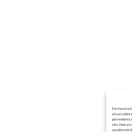
Precari
Formazione professionale
Scuole privat
nti scolastici
Uil Scuola Esteri
Ufficio Legale Na
Alternanza Scuola Lavoro
Scuola digitale
Europ
L’Esperto
Opinione
Espero
Previdenza
Galleria
Video
Web TV
Scuola Martinetti
IRASE
Per fornire 
e/o accedere 
permetterà d
sito. Non ac
caratteristic