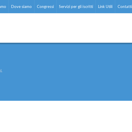
iamo
Dove siamo
Congressi
Servizi per gli iscritti
Link Utili
Contatti
i.
ati stampa
Rassegna stampa
Scuola d’oggi
Docenti
Sostegno
Educatori
Personale AT