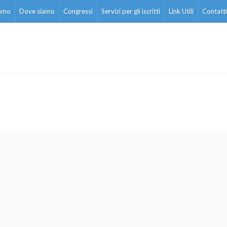
iamo
Dove siamo
Congressi
Servizi per gli iscritti
Link Utili
Contatti