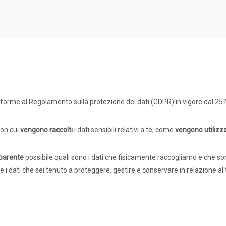
nforme al Regolamento sulla protezione dei dati (GDPR) in vigore dal 25
con cui
vengono raccolti
i dati sensibili relativi a te, come
vengono utilizza
sparente
possibile quali sono i dati che fisicamente raccogliamo e che so
ine i dati che sei tenuto a proteggere, gestire e conservare in relazione al t