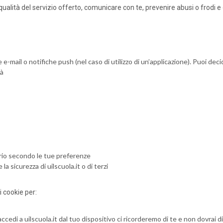
 qualità del servizio offerto, comunicare con te, prevenire abusi o frodi e
e e-mail o notifiche push (nel caso di utilizzo di un’applicazione). Puoi 
tà
tario secondo le tue preferenze
a sicurezza di uilscuola.it o di terzi
 cookie per:
accedi a uilscuola.it dal tuo dispositivo ci ricorderemo di te e non dovrai d