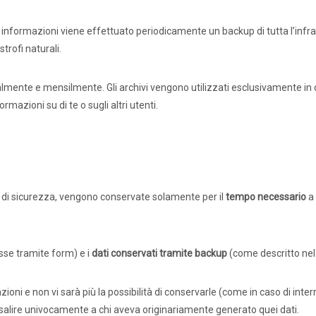
 o informazioni viene effettuato periodicamente un backup di tutta l’infra
trofi naturali.
mente e mensilmente. Gli archivi vengono utilizzati esclusivamente in c
mazioni su di te o sugli altri utenti.
p di sicurezza, vengono conservate solamente per il
tempo necessario
a 
se tramite form) e i
dati conservati tramite backup
(come descritto nel
zioni e non vi sarà più la possibilità di conservarle (come in caso di inte
isalire univocamente a chi aveva originariamente generato quei dati.