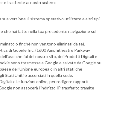
e trasferite ai nostri sistemi.
 sua versione, il sistema operativo utilizzato e altri tipi
a
elte che hai fatto nella tua precedente navigazione sul
erminato o finchè non vengono eliminati da te).
nalytics di Google Inc. (1600 Amphitheatre Parkway,
ell’uso che fai del nostro sito, dei Prodotti Digitali e
dal cookie sono trasmesse a Google e salvate da Google su
un paese dell’Unione europea o in altri stati che
i Stati Uniti e accorciati in quella sede.
igitali e le funzioni online, per redigere rapporti
et. Google non assocerà l’indirizzo IP trasferito tramite