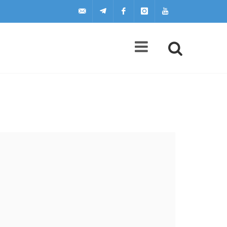
uilscuola@uilscuola.it
Telegram
Facebook
Instagram
Youtube