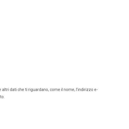
Agenda
altri dati che ti riguardano, come il nome, l’indirizzo e-
to.
A
e
zionale