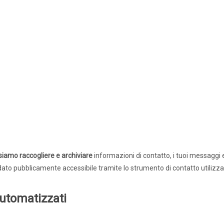
ati stampa
Rassegna stampa
Scuola d’oggi
iamo raccogliere e archiviare
informazioni di contatto, i tuoi messaggi e 
ro dato pubblicamente accessibile tramite lo strumento di contatto utilizza
Docenti
Sostegno
Educatori
Personale AT
Precari
Formazione professionale
Scuole privat
automatizzati
nti scolastici
Uil Scuola Esteri
Ufficio Legale Na