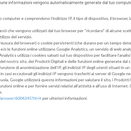
 alcune informazioni vengono automaticamente generate dal tuo computer 
o computer e comprendono l’indirizzo IP, il tipo di dispositivo, il browser, la
Alternanza Scuola Lavoro
Scuola digitale
Europ
i testi che vengono utilizzati dal tuo browser per “ricordarsi” di alcune sc
tilizzo del servizio.
 chiusura del browser) o cookie persistenti (che durano per un tempo det
li e/o le funzioni online utilizzano Google Analytics, un servizio di web a
ics utilizza i cookies salvati sul tuo dispositivo per facilitare l’analisi d
L’Esperto
Opinione
Espero
Previdenza
so del nostro sito, dei Prodotti Digitali e delle funzioni online generate 
 funzione di anonimizzazione dell’IP, gli indirizzi IP degli utenti situati in 
Galleria
Video
Web TV
casi eccezionali gli indirizzi IP vengono trasferiti ai server di Google negl
ola, Google utilizzerà queste informazioni per valutare il sito, i Prodotti D
e funzioni online e per fornire servizi relativi all’attività e all’uso di Intern
Scuola Martinetti
IRASE
e.
s/answer/6004245?hl=it
per ulteriori informazioni.