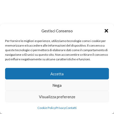
Gestisci Consenso
Per fornire le migliori esperienze, utilizziamo tecnologie come i cookie per
memorizzare e/o accedere alle informazioni del dispositivo. Il consenso a
queste tecnologie ci permetterà di elaborare dati come il comportamento di
navigazione o ID unici su questo sito. Non acconsentire o ritirare il consenso
può influire negativamente su alcune caratteristiche e funzioni.
Accetta
Nega
Visualizza preferenze
Cookie Policy
Privacy
Contatti