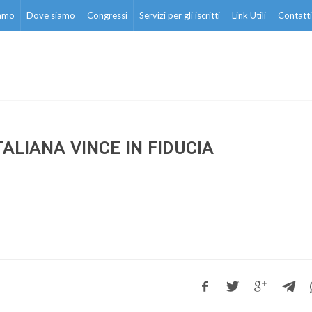
iamo
Dove siamo
Congressi
Servizi per gli iscritti
Link Utili
Contatti
TALIANA VINCE IN FIDUCIA