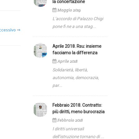
la concertazione
Maggio 2019
L’accordo di Palazzo Chigi
pone fi ne a una stag...
uccessivo ⇒
Aprile 2018. Rsu: insieme
facciamo la differenza
Aprile 2018
Solidarietà, libertà,
Agenda
autonomia, democrazia,
par...
Febbraio 2018. Contratto:
A
più diritti, meno burocrazia
Febbraio 2018
e
I diritti universali
dell’istruzione tornano di ...