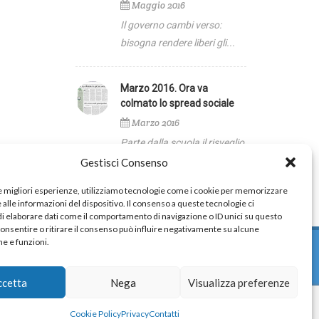
Maggio 2016
Il governo cambi verso:
bisogna rendere liberi gli...
Marzo 2016. Ora va
colmato lo spread sociale
Marzo 2016
Parte dalla scuola il risveglio
del paese, con il ...
Gestisci Consenso
le migliori esperienze, utilizziamo tecnologie come i cookie per memorizzare
alle informazioni del dispositivo. Il consenso a queste tecnologie ci
i elaborare dati come il comportamento di navigazione o ID unici su questo
consentire o ritirare il consenso può influire negativamente su alcune
he e funzioni.
ccetta
Nega
Visualizza preferenze
Cookie Policy
Privacy
Contatti