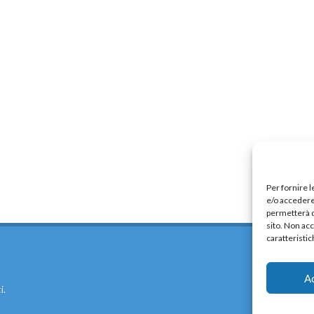
Per fornire 
e/o accedere 
permetterà d
sito. Non ac
caratteristic
A
i.