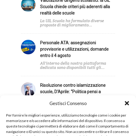
Valutazione dirigenti scolastici: la UIL
Scuola chiede criteri più aderenti alla
realtà delle scuole
La UIL Scuola ha formulato diverse
proposte di miglioramento...
Personale ATA: assegnazioni
provvisorie e utilizzazioni, domande
entro il 4 agosto
All'interno della nostra piattaforma
dedicata sono disponibili tutti gli...
Risoluzione contro islamizzazione
scuole, D’Aprile: “Politica pensi a
emergenze”
Gestisci Consenso
"In un momento in cui la politica
dovrebbe concentrarsi...
Per fornire le migliori esperienze, utilizziamo tecnologie come i cookie per
memorizzare e/o accedere alle informazioni del dispositivo. Il consenso a
queste tecnologie ci permetterà di elaborare dati come il comportamento di
navigazione o ID unici su questo sito. Non acconsentire o ritirare il consenso