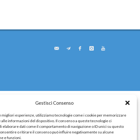
e
zionale
a
Gestisci Consenso
le migliori esperienze, utilizziamo tecnologie come i cookie per memorizzare
alle informazioni del dispositivo. Il consenso a queste tecnologie ci
i elaborare dati come il comportamento di navigazione o ID unici su questo
consentire o ritirare il consenso può influire negativamente su alcune
he e funzioni.