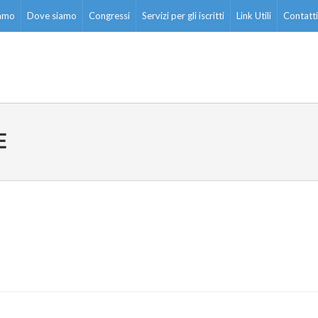
iamo
Dove siamo
Congressi
Servizi per gli iscritti
Link Utili
Contatti
E
ati stampa
Rassegna stampa
Scuola d’oggi
Docenti
Sostegno
Educatori
Personale AT