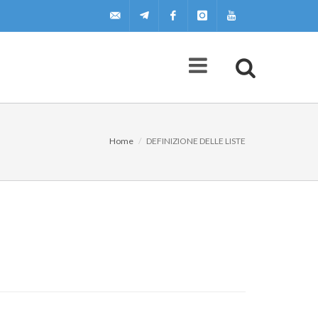
uilscuola@uilscuola.it
Telegram
Facebook
Instagram
Youtube
Home
DEFINIZIONE DELLE LISTE
Agenda
A