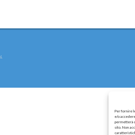
Precari
Formazione professionale
Scuole privat
nti scolastici
Uil Scuola Esteri
Ufficio Legale Na
Alternanza Scuola Lavoro
Scuola digitale
Europ
i.
L’Esperto
Opinione
Espero
Previdenza
Galleria
Video
Web TV
Scuola Martinetti
IRASE
Per fornire 
e/o accedere 
permetterà d
sito. Non ac
caratteristic