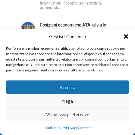
interruzioni il confronto negoziale,
allineando...
Posizioni economiche ATA: al via le
attribuzioni, in arrivo anche gli arretrati
Gestisci Consenso
Accolta la richiesta della UIL Scuola
sulla decorrenza giuridica...
Per fornire le migliori esperienze, utilizziamo tecnologie come i cookie per
memorizzare e/o accedere alle informazioni del dispositivo. Il consenso a
queste tecnologie ci permetterà di elaborare dati come il comportamento di
navigazione o ID unici su questo sito. Non acconsentire o ritirare il consenso
può influire negativamente su alcune caratteristiche e funzioni.
Privacy
Cookies
Accetta
Nega
Copyright 2026 © UIL Scuola. Tutti i diritti sono
Visualizza preferenze
riservati.
Cookie Policy
Privacy
Contatti