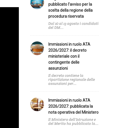
pubblicato l’avviso per la
scelta della regione della
procedura riservata
Dal 10 al 13 agosto i candidati
del DM...
Immissioni in ruolo ATA
2026/2027: il decreto
ministeriale con il
contingente delle
assunzioni
Il decreto contiene la
ripartizione regionale delle
assunzioni per...
Immissioni in ruolo ATA
2026/2027: pubblicata la
nota operativa del Ministero
Agenda
Il Ministero dell'Istruzione e
del Merito ha pubblicato la...