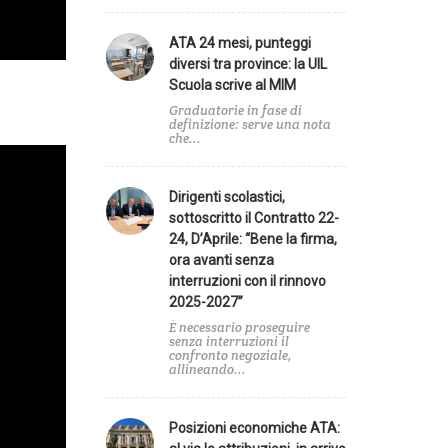
ATA 24 mesi, punteggi
A
diversi tra province: la UIL
Scuola scrive al MIM
e
Graduatorie in fase di
definizione: serve una nota
che...
zionale
Dirigenti scolastici,
sottoscritto il Contratto 22-
24, D’Aprile: “Bene la firma,
ora avanti senza
a
interruzioni con il rinnovo
2025-2027”
È necessario proseguire
senza interruzioni il
confronto negoziale,
allineando...
Posizioni economiche ATA: