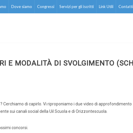
iamo
Dove siamo
Congressi
Servizi per gli iscritti
Link Utili
Contatti
ERI E MODALITÀ DI SVOLGIMENTO (SC
? Cerchiamo di capirlo. Vi riproponiamo i due video di approfondimento c
nte sui canali social della Uil Scuola e di Orizzontescuola.
ossimi concorsi.