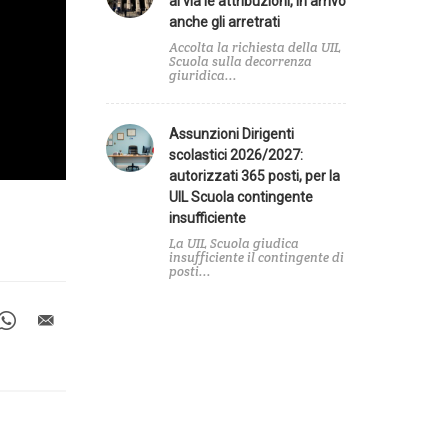
al via le attribuzioni, in arrivo
anche gli arretrati
Accolta la richiesta della UIL
Scuola sulla decorrenza
giuridica...
Assunzioni Dirigenti
scolastici 2026/2027:
autorizzati 365 posti, per la
UIL Scuola contingente
insufficiente
La UIL Scuola giudica
insufficiente il contingente di
posti...