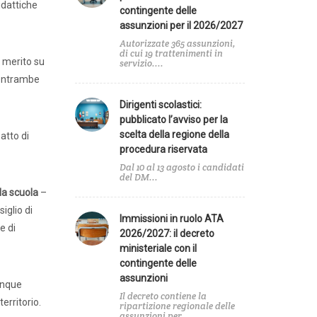
idattiche
contingente delle
assunzioni per il 2026/2027
Autorizzate 365 assunzioni,
di cui 19 trattenimenti in
 merito su
servizio....
, entrambe
Dirigenti scolastici:
pubblicato l’avviso per la
scelta della regione della
atto di
procedura riservata
Dal 10 al 13 agosto i candidati
Agenda
del DM...
la scuola
–
iglio di
Immissioni in ruolo ATA
e di
2026/2027: il decreto
ministeriale con il
A
contingente delle
assunzioni
e
dunque
Il decreto contiene la
erritorio.
ripartizione regionale delle
assunzioni per...