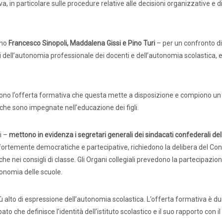
a, in particolare sulle procedure relative alle decisioni organizzative e d
ano
Francesco Sinopoli, Maddalena Gissi e Pino Turi
– per un confronto di
sivi dell’autonomia professionale dei docenti e dell’autonomia scolastica
ono l’offerta formativa che questa mette a disposizione e compiono un 
che sono impegnate nell’educazione dei figli.
ati stampa
Rassegna stampa
Scuola d’oggi
i –
mettono in evidenza i segretari generali dei sindacati confederali del
fortemente democratiche e partecipative, richiedono la delibera del Cons
e nei consigli di classe. Gli Organi collegiali prevedono la partecipazion
tonomia delle scuole.
Docenti
Sostegno
Educatori
Personale AT
Precari
Formazione professionale
Scuole privat
iù alto di espressione dell’autonomia scolastica. L’offerta formativa è 
 che definisce l’identità dell’istituto scolastico e il suo rapporto con il t