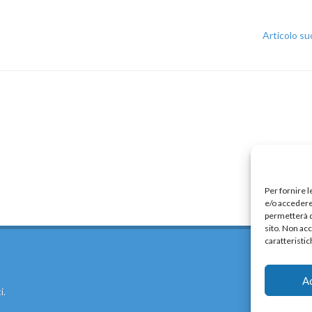
Articolo s
Per fornire 
e/o accedere 
permetterà d
sito. Non ac
caratteristic
A
i.