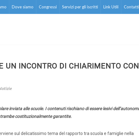
iamo
Dove siamo
Congressi
Servizi per gli iscritti
Link Utili
Contatti
E UN INCONTRO DI CHIARIMENTO CON
Notizie
are inviata alle scuole. I contenuti rischiano di essere lesivi dell’autonom
entrambe costituzionalmente garantite.
interviene sul delicatissimo tema del rapporto tra scuola e famiglie nella