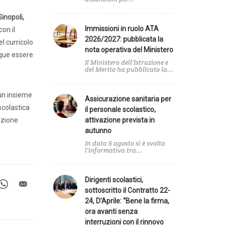
zionale
inopoli,
Immissioni in ruolo ATA
on il
2026/2027: pubblicata la
l curricolo
nota operativa del Ministero
nque essere
a
Il Ministero dell'Istruzione e
del Merito ha pubblicato la...
 un insieme
Assicurazione sanitaria per
scolastica
il personale scolastico,
uzione
attivazione prevista in
autunno
In data 6 agosto si è svolta
l'informativa tra...
Dirigenti scolastici,
sottoscritto il Contratto 22-
24, D’Aprile: “Bene la firma,
ora avanti senza
interruzioni con il rinnovo