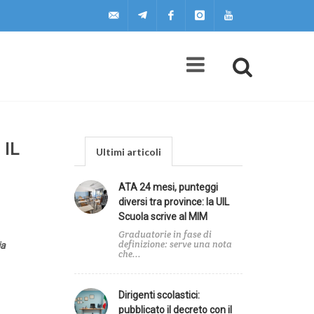
uilscuola@uilscuola.it
Telegram
Facebook
Instagram
Youtube
 IL
Ultimi articoli
ATA 24 mesi, punteggi
diversi tra province: la UIL
Scuola scrive al MIM
Graduatorie in fase di
definizione: serve una nota
ia
che...
Dirigenti scolastici:
pubblicato il decreto con il