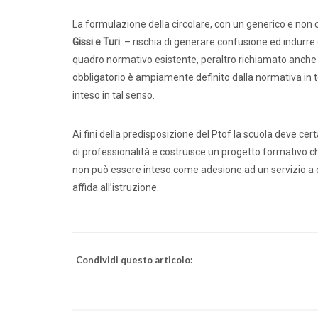
Dirige
La formulazione della circolare, con un generico e non c
Gissi e Turi
– rischia di generare confusione ed indurre e
quadro normativo esistente, peraltro richiamato anche i
obbligatorio è ampiamente definito dalla normativa in t
inteso in tal senso.
Ai fini della predisposizione del Ptof la scuola deve c
di professionalità e costruisce un progetto formativo che 
non può essere inteso come adesione ad un servizio a d
affida all’istruzione.
Condividi questo articolo: