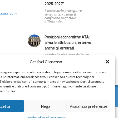
2025-2027”
È necessario proseguire
uccessivo ⇒
senza interruzioni il
confronto negoziale,
allineando...
Posizioni economiche ATA:
al via le attribuzioni, in arrivo
anche gli arretrati
Accolta la richiesta della UIL
Scuola sulla decorrenza
Gestisci Consenso
giuridica...
le migliori esperienze, utilizziamo tecnologie come i cookie per memorizzare
alle informazioni del dispositivo. Il consenso a queste tecnologie ci
i elaborare dati come il comportamento di navigazione o ID unici su questo
consentire o ritirare il consenso può influire negativamente su alcune
he e funzioni.
ccetta
Nega
Visualizza preferenze
Cookie Policy
Privacy
Contatti