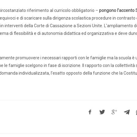
nti scolastici
Uil Scuola Esteri
Ufficio Legale Na
ircostanziato riferimento al curricolo obbligatorio –
pongono l’accento S
quivoci e di scaricare sulla dirigenza scolastica procedure in contrasto c
n interventi della Corte di Cassazione a Sezioni Unite. L’ampliamento de
ema di flessibilità e di autonomia didattica ed organizzativa e deve du
Alternanza Scuola Lavoro
Scuola digitale
Europ
ertamente promuovere i necessari rapporti con le famiglie ma la scuola è
le famiglie scelgono in fase di iscrizione. Il rapporto con la collettività 
L’Esperto
Opinione
Espero
Previdenza
omanda individualizzata, l’esatto opposto della funzione che la Costit
Galleria
Video
Web TV
Scuola Martinetti
IRASE