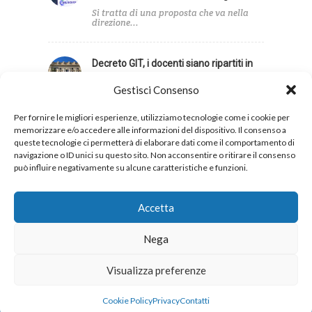
Si tratta di una proposta che va nella
direzione...
Decreto GIT, i docenti siano ripartiti in
base agli alunni con disabilità
Gestisci Consenso
Infine, la UIL Scuola ha sollecitato una
revisione dei...
Per fornire le migliori esperienze, utilizziamo tecnologie come i cookie per
memorizzare e/o accedere alle informazioni del dispositivo. Il consenso a
queste tecnologie ci permetterà di elaborare dati come il comportamento di
navigazione o ID unici su questo sito. Non acconsentire o ritirare il consenso
può influire negativamente su alcune caratteristiche e funzioni.
Privacy
Cookies
Accetta
Nega
Copyright 2026 © UIL Scuola. Tutti i diritti sono
Visualizza preferenze
riservati.
Cookie Policy
Privacy
Contatti