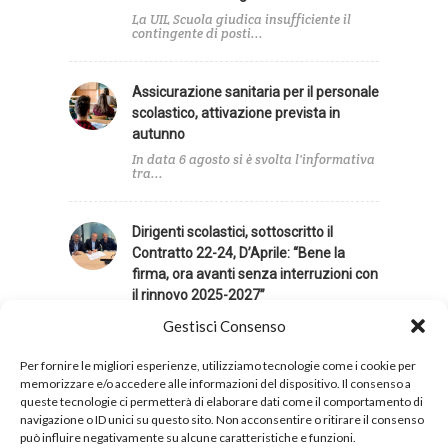
La UIL Scuola giudica insufficiente il
contingente di posti...
Assicurazione sanitaria per il personale
scolastico, attivazione prevista in
autunno
In data 6 agosto si è svolta l'informativa
tra...
Dirigenti scolastici, sottoscritto il
Contratto 22-24, D’Aprile: “Bene la
firma, ora avanti senza interruzioni con
il rinnovo 2025-2027”
È necessario proseguire senza
Gestisci Consenso
interruzioni il confronto negoziale,
allineando...
Per fornire le migliori esperienze, utilizziamo tecnologie come i cookie per
memorizzare e/o accedere alle informazioni del dispositivo. Il consenso a
queste tecnologie ci permetterà di elaborare dati come il comportamento di
navigazione o ID unici su questo sito. Non acconsentire o ritirare il consenso
può influire negativamente su alcune caratteristiche e funzioni.