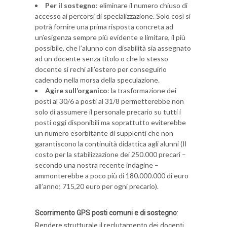
Per il sostegno
: eliminare il numero chiuso di
accesso ai percorsi di specializzazione. Solo così si
potrà fornire una prima risposta concreta ad
un’esigenza sempre più evidente e limitare, il più
possibile, che l’alunno con disabilità sia assegnato
ad un docente senza titolo o che lo stesso
docente si rechi all’estero per conseguirlo
cadendo nella morsa della speculazione.
Agire sull’organico
: la trasformazione dei
posti al 30/6 a posti al 31/8 permetterebbe non
solo di assumere il personale precario su tutti i
posti oggi disponibili ma soprattutto eviterebbe
un numero esorbitante di supplenti che non
garantiscono la continuità didattica agli alunni (Il
costo per la stabilizzazione dei 250.000 precari –
secondo una nostra recente indagine –
ammonterebbe a poco più di 180.000.000 di euro
all’anno; 715,20 euro per ogni precario).
Scorrimento GPS posti comuni e di sostegno
:
Rendere strutturale il reclutamento dei docenti