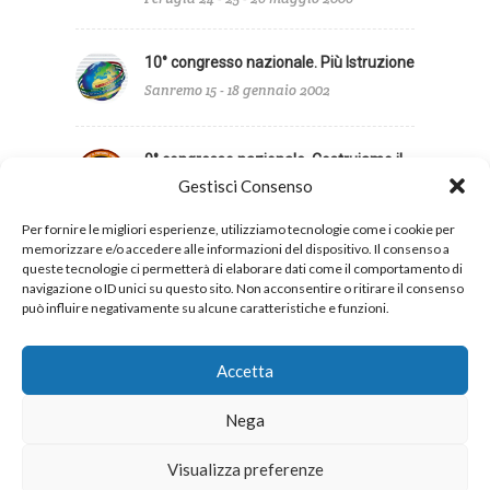
10° congresso nazionale. Più Istruzione
Sanremo 15 - 18 gennaio 2002
9° congresso nazionale. Costruiamo il
futuro dei giovani
Gestisci Consenso
Caserta 12-15 gennaio 1998
Per fornire le migliori esperienze, utilizziamo tecnologie come i cookie per
memorizzare e/o accedere alle informazioni del dispositivo. Il consenso a
queste tecnologie ci permetterà di elaborare dati come il comportamento di
navigazione o ID unici su questo sito. Non acconsentire o ritirare il consenso
può influire negativamente su alcune caratteristiche e funzioni.
Privacy
Cookies
Accetta
Nega
Copyright 2026 © UIL Scuola. Tutti i diritti sono
Visualizza preferenze
riservati.