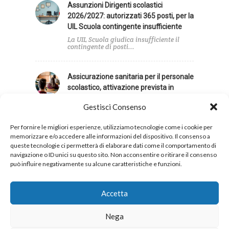
Assunzioni Dirigenti scolastici
2026/2027: autorizzati 365 posti, per la
UIL Scuola contingente insufficiente
La UIL Scuola giudica insufficiente il
contingente di posti...
Assicurazione sanitaria per il personale
scolastico, attivazione prevista in
autunno
Gestisci Consenso
In data 6 agosto si è svolta l'informativa
tra...
Per fornire le migliori esperienze, utilizziamo tecnologie come i cookie per
memorizzare e/o accedere alle informazioni del dispositivo. Il consenso a
queste tecnologie ci permetterà di elaborare dati come il comportamento di
navigazione o ID unici su questo sito. Non acconsentire o ritirare il consenso
può influire negativamente su alcune caratteristiche e funzioni.
Privacy
Cookies
Accetta
Nega