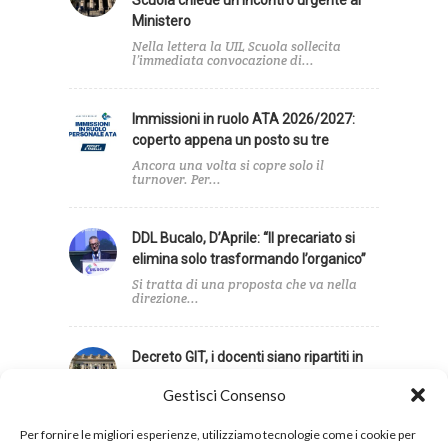
Scuola chiede un incontro urgente al
Ministero
Nella lettera la UIL Scuola sollecita
l’immediata convocazione di...
Immissioni in ruolo ATA 2026/2027:
coperto appena un posto su tre
Ancora una volta si copre solo il
turnover. Per...
DDL Bucalo, D’Aprile: “Il precariato si
elimina solo trasformando l’organico”
Si tratta di una proposta che va nella
direzione...
Decreto GIT, i docenti siano ripartiti in
base agli alunni con disabilità
Gestisci Consenso
Infine, la UIL Scuola ha sollecitato una
revisione dei...
Per fornire le migliori esperienze, utilizziamo tecnologie come i cookie per