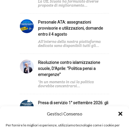
La UIL Scuola ha formulato diverse
proposte di miglioramento...
Personale ATA: assegnazioni
provvisorie e utilizzazioni, domande
entro il 4 agosto
All'interno della nostra piattaforma
dedicata sono disponibili tutti gli...
Risoluzione contro islamizzazione
scuole, D’Aprile: “Politica pensi a
emergenze”
"In un momento in cui la politica
dovrebbe concentrarsi...
Presa di servizio 1° settembre 2026: gli
adempimenti di inizio anno
Gestisci Consenso
Per aiutare il personale a orientarsi tra
neoassunzioni, supplenze,...
Per fornire le migliori esperienze, utilizziamo tecnologie come i cookie per