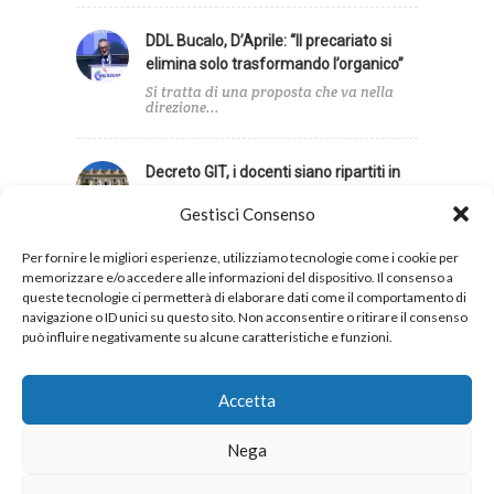
DDL Bucalo, D’Aprile: “Il precariato si
elimina solo trasformando l’organico”
Si tratta di una proposta che va nella
direzione...
Decreto GIT, i docenti siano ripartiti in
base agli alunni con disabilità
Gestisci Consenso
Infine, la UIL Scuola ha sollecitato una
revisione dei...
Per fornire le migliori esperienze, utilizziamo tecnologie come i cookie per
memorizzare e/o accedere alle informazioni del dispositivo. Il consenso a
queste tecnologie ci permetterà di elaborare dati come il comportamento di
navigazione o ID unici su questo sito. Non acconsentire o ritirare il consenso
può influire negativamente su alcune caratteristiche e funzioni.
Privacy
Cookies
Accetta
Nega
Copyright 2026 © UIL Scuola. Tutti i diritti sono