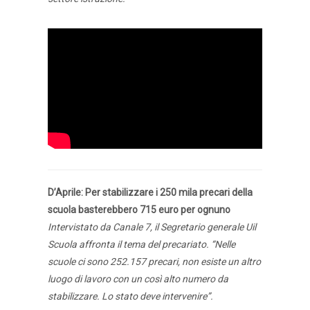
D’Aprile: Per stabilizzare i 250 mila precari della
scuola basterebbero 715 euro per ognuno
Intervistato da Canale 7, il Segretario generale Uil
Scuola affronta il tema del precariato. “Nelle
scuole ci sono 252.157 precari, non esiste un altro
luogo di lavoro con un così alto numero da
stabilizzare. Lo stato deve intervenire”.