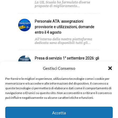
La UIL Scuola ha formulato diverse
proposte di miglioramento...
Personale ATA: assegnazioni
provvisorie e utilizzazioni, domande
entro il 4 agosto
All'interno della nostra piattaforma
dedicata sono disponibili tutti gli...
Presa di servizio 1° settembre 2026: gli
adempimenti di inizio anno
Gestisci Consenso
Per aiutare il personale a orientarsi tra
neoassunzioni, supplenze,...
Per fornire le migliori esperienze, utilizziamo tecnologie come i cookie per
memorizzare e/o accedere alle informazioni del dispositivo. Il consenso a
queste tecnologie ci permetterà di elaborare dati come il comportamento di
navigazione o ID unici su questo sito. Non acconsentire o ritirare il consenso
può influire negativamente su alcune caratteristiche e funzioni.
Privacy
Cookies
Accetta