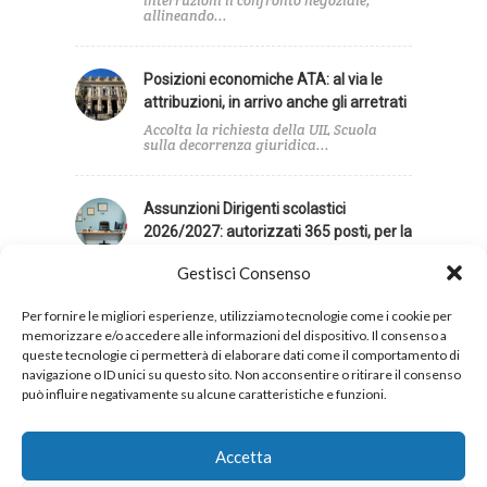
interruzioni il confronto negoziale,
allineando...
Posizioni economiche ATA: al via le
attribuzioni, in arrivo anche gli arretrati
Accolta la richiesta della UIL Scuola
sulla decorrenza giuridica...
Assunzioni Dirigenti scolastici
2026/2027: autorizzati 365 posti, per la
UIL Scuola contingente insufficiente
Gestisci Consenso
La UIL Scuola giudica insufficiente il
contingente di posti...
Per fornire le migliori esperienze, utilizziamo tecnologie come i cookie per
memorizzare e/o accedere alle informazioni del dispositivo. Il consenso a
queste tecnologie ci permetterà di elaborare dati come il comportamento di
navigazione o ID unici su questo sito. Non acconsentire o ritirare il consenso
può influire negativamente su alcune caratteristiche e funzioni.
Privacy
Cookies
Accetta