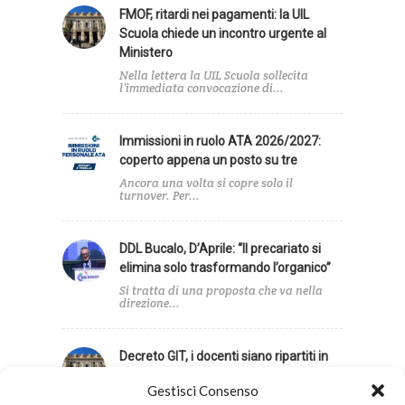
FMOF, ritardi nei pagamenti: la UIL
Scuola chiede un incontro urgente al
Ministero
Nella lettera la UIL Scuola sollecita
l’immediata convocazione di...
Immissioni in ruolo ATA 2026/2027:
coperto appena un posto su tre
Ancora una volta si copre solo il
turnover. Per...
DDL Bucalo, D’Aprile: “Il precariato si
elimina solo trasformando l’organico”
Si tratta di una proposta che va nella
direzione...
Decreto GIT, i docenti siano ripartiti in
base agli alunni con disabilità
Gestisci Consenso
Infine, la UIL Scuola ha sollecitato una