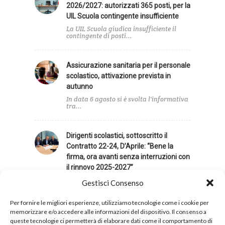
2026/2027: autorizzati 365 posti, per la
UIL Scuola contingente insufficiente
La UIL Scuola giudica insufficiente il
contingente di posti...
Assicurazione sanitaria per il personale
scolastico, attivazione prevista in
autunno
In data 6 agosto si è svolta l'informativa
tra...
Dirigenti scolastici, sottoscritto il
Contratto 22-24, D’Aprile: “Bene la
firma, ora avanti senza interruzioni con
il rinnovo 2025-2027”
È necessario proseguire senza
Gestisci Consenso
interruzioni il confronto negoziale,
allineando...
Per fornire le migliori esperienze, utilizziamo tecnologie come i cookie per
memorizzare e/o accedere alle informazioni del dispositivo. Il consenso a
queste tecnologie ci permetterà di elaborare dati come il comportamento di