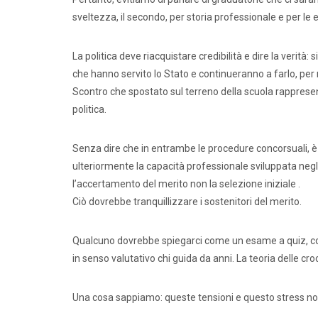
sveltezza, il secondo, per storia professionale e per le 
La politica deve riacquistare credibilità e dire la verità
Dirige
che hanno servito lo Stato e continueranno a farlo, per ra
Scontro che spostato sul terreno della scuola rappresen
politica.
Senza dire che in entrambe le procedure concorsuali, è p
ulteriormente la capacità professionale sviluppata negli 
l’accertamento del merito non la selezione iniziale .
Ciò dovrebbe tranquillizzare i sostenitori del merito.
Qualcuno dovrebbe spiegarci come un esame a quiz, com
in senso valutativo chi guida da anni. La teoria delle c
Una cosa sappiamo: queste tensioni e questo stress non s