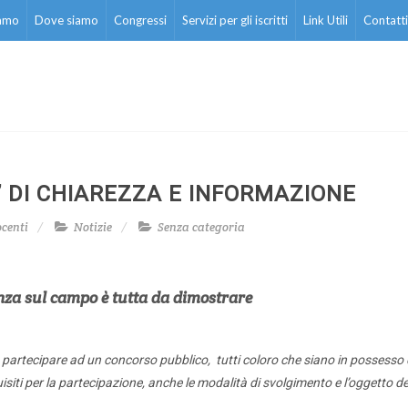
iamo
Dove siamo
Congressi
Servizi per gli iscritti
Link Utili
Contatti
’ DI CHIAREZZA E INFORMAZIONE
centi
Notizie
Senza categoria
ienza sul campo è tutta da dimostrare
a partecipare ad un
concorso pubblico
, tutti coloro che siano in possesso 
quisiti per la partecipazione, anche le modalità di svolgimento e l’oggetto de