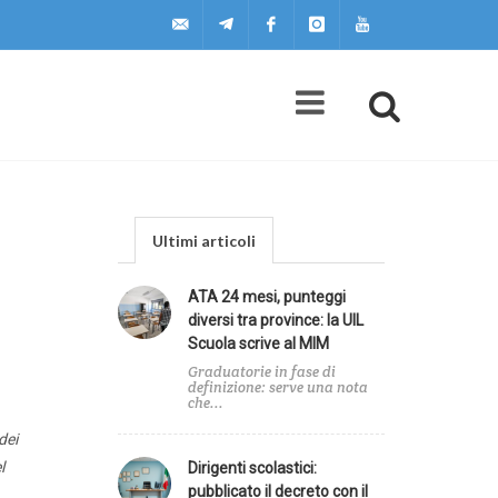
uilscuola@uilscuola.it
Telegram
Facebook
Instagram
Youtube
Ultimi articoli
ATA 24 mesi, punteggi
diversi tra province: la UIL
Scuola scrive al MIM
Graduatorie in fase di
definizione: serve una nota
che...
dei
l
Dirigenti scolastici:
pubblicato il decreto con il