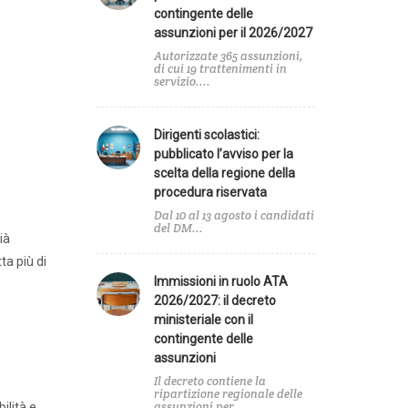
contingente delle
assunzioni per il 2026/2027
Autorizzate 365 assunzioni,
di cui 19 trattenimenti in
servizio....
Dirigenti scolastici:
pubblicato l’avviso per la
scelta della regione della
procedura riservata
Dal 10 al 13 agosto i candidati
del DM...
ià
ta più di
Immissioni in ruolo ATA
2026/2027: il decreto
Agenda
ministeriale con il
contingente delle
assunzioni
Il decreto contiene la
ripartizione regionale delle
A
assunzioni per...
ilità e