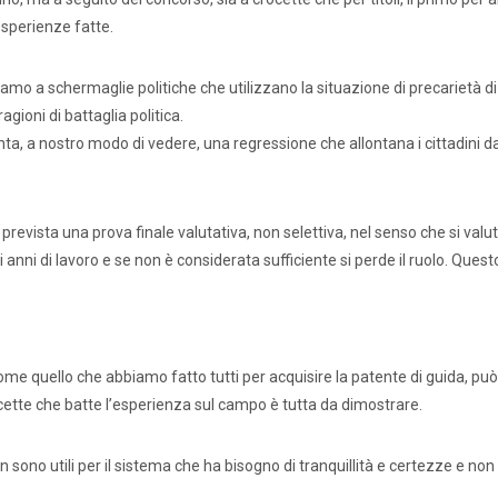
esperienze fatte.
Precari
Formazione professionale
Scuole privat
: siamo a schermaglie politiche che utilizzano la situazione di precarietà d
nti scolastici
Uil Scuola Esteri
Ufficio Legale Na
gioni di battaglia politica.
ta, a nostro modo di vedere, una regressione che allontana i cittadini da
Alternanza Scuola Lavoro
Scuola digitale
Europ
revista una prova finale valutativa, non selettiva, nel senso che si valu
anni di lavoro e se non è considerata sufficiente si perde il ruolo. Quest
L’Esperto
Opinione
Espero
Previdenza
e quello che abbiamo fatto tutti per acquisire la patente di guida, pu
Galleria
Video
Web TV
rocette che batte l’esperienza sul campo è tutta da dimostrare.
Scuola Martinetti
IRASE
ono utili per il sistema che ha bisogno di tranquillità e certezze e non 