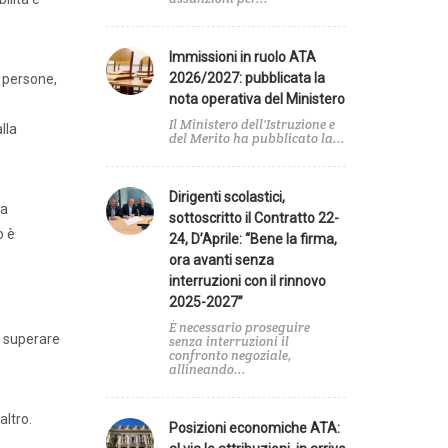
e
Immissioni in ruolo ATA
2026/2027: pubblicata la
i persone,
zionale
nota operativa del Ministero
Il Ministero dell'Istruzione e
lla
del Merito ha pubblicato la...
Dirigenti scolastici,
a
ta
sottoscritto il Contratto 22-
o è
24, D’Aprile: “Bene la firma,
ora avanti senza
interruzioni con il rinnovo
2025-2027”
È necessario proseguire
ò superare
senza interruzioni il
confronto negoziale,
allineando...
altro.
Posizioni economiche ATA: