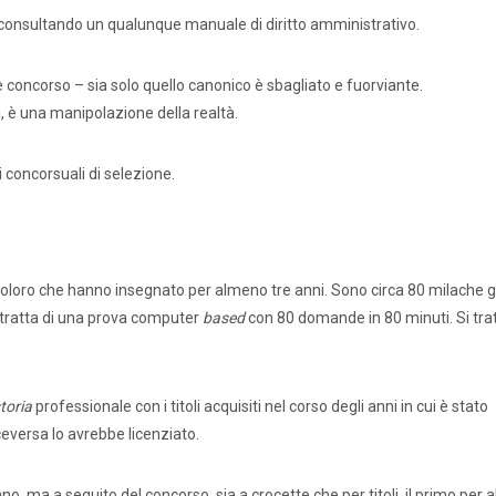
a consultando un qualunque manuale di diritto amministrativo.
e concorso – sia solo quello canonico è sbagliato e fuorviante.
i, è una manipolazione della realtà.
 concorsuali di selezione.
ti coloro che hanno insegnato per almeno tre anni. Sono circa 80 milache g
 tratta di una prova computer
based
con 80 domande in 80 minuti. Si trat
ati stampa
Rassegna stampa
Scuola d’oggi
toria
professionale con i titoli acquisiti nel corso degli anni in cui è stato
ceversa lo avrebbe licenziato.
Docenti
Sostegno
Educatori
Personale AT
o, ma a seguito del concorso, sia a crocette che per titoli, il primo per ab