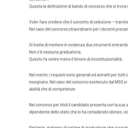
Questa la definizione di bando di concorso che si trov
Voler fare credere che il concetto di selezione – tramit
Nel caso del concorso straordinario per i docenti precar
Si tratta di mettere in evidenza due strumenti entrambi
Non c’è nessuna graduatoria.
Questo fa venire meno il timore di incostituzionalità.
Nel merito: i requisiti sono generali ed astratti per tut
insegnano. Nel caso del concorso sostenuto dal M5S si
abilità che di competenze
Comunic
Nel concorso per titoli il candidato presenta con la sua
s
dipendente dello stato che lo ha considerato idoneo, vi
Pertanto, evitiamo di parlare di graduatorie che ci sarann