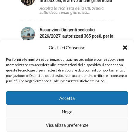
attribuzioni, in arrivo anche gli arretrati
Accolta la richiesta della UIL Scuola
sulla decorrenza giuridica...
Assunzioni Dirigenti scolastici
2026/2027: autorizzati 365 posti, per la
UIL Scuola contingente insufficiente
Gestisci Consenso
La UIL Scuola giudica insufficiente il
contingente di posti...
Per fornire le migliori esperienze, utilizziamo tecnologie come i cookie per
memorizzare e/o accedere alle informazioni del dispositivo. Il consenso a
queste tecnologie ci permetterà di elaborare dati come il comportamento di
navigazione o ID unici su questo sito. Non acconsentire o ritirare il consenso
può influire negativamente su alcune caratteristiche e funzioni.
Privacy
Cookies
Accetta
Nega
Copyright 2026 © UIL Scuola. Tutti i diritti sono
Visualizza preferenze
riservati.