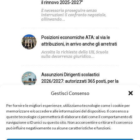
il rinnovo 2025-2027”
È necessario proseguire senza
interruzioni il confronto negoziale,
allineando...
Posizioni economiche ATA: al via le
attribuzioni, in arrivo anche gli arretrati
Accolta la richiesta della UIL Scuola
sulla decorrenza giuridica...
Assunzioni Dirigenti scolastici
2026/2027: autorizzati 365 posti, per la
UIL Scuola contingente insufficiente
Gestisci Consenso
La UIL Scuola giudica insufficiente il
contingente di posti...
Per fornire le migliori esperienze, utilizziamo tecnologie come i cookie per
memorizzare e/o accedere alle informazioni del dispositivo. Il consenso a
queste tecnologie ci permetterà di elaborare dati come il comportamento di
navigazione o ID unici su questo sito. Non acconsentire o ritirare il consenso
può influire negativamente su alcune caratteristiche e funzioni.