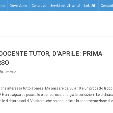
iamo
Dove siamo
Congressi
Servizi per gli iscritti
Link Utili
Contatti
 DOCENTE TUTOR, D’APRILE: PRIMA
RSO
Notizie
a che interessa tutto il paese. Ma passare da 30 a 10 è un progetto tropp
 un traguardo possibile e per cui esistono già le condizioni. Lo dichiara 
elle dichiarazioni di Valditara, che ha annunciato la sperimentazione di c