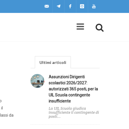
uilscuola@uilscuola.it
Telegram
Facebook
Instagram
Youtube
Ultimi articoli
Assunzioni Dirigenti
scolastici 2026/2027:
autorizzati 365 posti, per la
UIL Scuola contingente
o
insufficiente
il
La UIL Scuola giudica
insufficiente il contingente di
lassi da
posti...