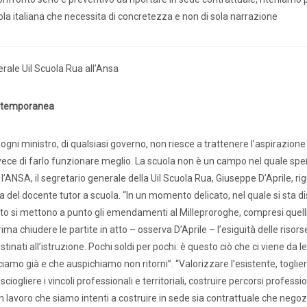
ola italiana che necessita di concretezza e non di sola narrazione
Precari
Formazione professionale
Scuole privat
nti scolastici
Uil Scuola Esteri
Ufficio Legale Na
erale Uil Scuola Rua all’Ansa
estemporanea
Alternanza Scuola Lavoro
Scuola digitale
Europ
ni ministro, di qualsiasi governo, non riesce a trattenere l’aspirazione 
nvece di farlo funzionare meglio. La scuola non è un campo nel quale sp
’ANSA, il segretario generale della Uil Scuola Rua, Giuseppe D’Aprile, rig
ura del docente tutor a scuola. “In un momento delicato, nel quale si sta 
L’Esperto
Opinione
Espero
Previdenza
nto si mettono a punto gli emendamenti al Milleproroghe, compresi quelli 
ima chiudere le partite in atto – osserva D’Aprile – l’esiguità delle risor
Galleria
Video
Web TV
tinati all’istruzione. Pochi soldi per pochi: è questo ciò che ci viene da 
amo già e che auspichiamo non ritorni”. “Valorizzare l’esistente, toglie
Scuola Martinetti
IRASE
 sciogliere i vincoli professionali e territoriali, costruire percorsi professio
n lavoro che siamo intenti a costruire in sede sia contrattuale che negoz