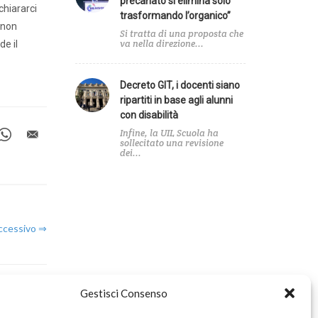
precariato si elimina solo
chiararci
trasformando l’organico”
 non
Si tratta di una proposta che
va nella direzione...
e il
Decreto GIT, i docenti siano
ripartiti in base agli alunni
con disabilità
Infine, la UIL Scuola ha
sollecitato una revisione
dei...
uccessivo ⇒
Gestisci Consenso