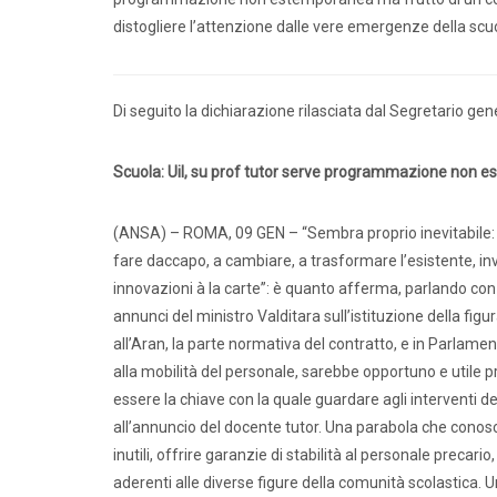
distogliere l’attenzione dalle vere emergenze della scu
Dirige
Di seguito la dichiarazione rilasciata dal Segretario gen
Scuola: Uil, su prof tutor serve programmazione non 
(ANSA) – ROMA, 09 GEN – “Sembra proprio inevitabile: og
fare daccapo, a cambiare, a trasformare l’esistente, i
innovazioni à la carte”: è quanto afferma, parlando con l
annunci del ministro Valditara sull’istituzione della fig
all’Aran, la parte normativa del contratto, e in Parlame
alla mobilità del personale, sarebbe opportuno e utile pr
essere la chiave con la quale guardare agli interventi des
all’annuncio del docente tutor. Una parabola che conosci
inutili, offrire garanzie di stabilità al personale precario,
aderenti alle diverse figure della comunità scolastica. U