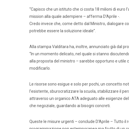
“Capisco che un istituto che ci costa 18 milioni di euro
mission alla quale adempiere – afferma D’Aprile -.
Credo invece che, come detto dal Ministro, dialogare con
potrebbe essere la soluzione ideale”.
Alla stampa Valditara ha, inoltre, annunciato già dal pro
“In un momento delicato, nel quale si stanno discutendo i
alla proposta del ministro – sarebbe opportuno e utile c
modificarlo.
Le risorse sono esigue e solo per pochi, un concetto not
l’esistente, sburocratizzare la scuola, stabilizzare il pers
Comunic
attraverso un organico ATA adeguato alle esigenze delle
che negoziale, guardando ai bisogni concreti.
Queste le misure urgenti – conclude D’Aprile – Tutto il
programmazione non estemporanea ma frutto di un confr