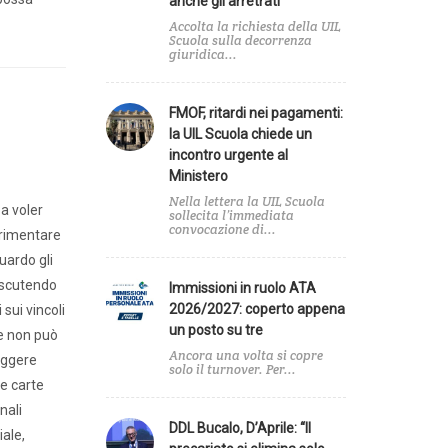
anche gli arretrati
Accolta la richiesta della UIL
Scuola sulla decorrenza
e
giuridica...
zionale
FMOF, ritardi nei pagamenti:
la UIL Scuola chiede un
incontro urgente al
Ministero
a
Nella lettera la UIL Scuola
a voler
sollecita l’immediata
convocazione di...
erimentare
uardo gli
discutendo
Immissioni in ruolo ATA
2026/2027: coperto appena
sui vincoli
un posto su tre
se non può
Ancora una volta si copre
leggere
solo il turnover. Per...
re carte
nali
DDL Bucalo, D’Aprile: “Il
iale,