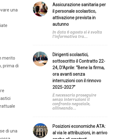
Assicurazione sanitaria per
rovare una
il personale scolastico,
attivazione prevista in
autunno
iate
In data 6 agosto si è svolta
l'informativa tra...
Dirigenti scolastici,
in merito
sottoscritto il Contratto 22-
, prima di
24, D’Aprile: “Bene la firma,
ora avanti senza
interruzioni con il rinnovo
2025-2027”
are
È necessario proseguire
astici
senza interruzioni il
confronto negoziale,
Agenda
rattuale
allineando...
Posizioni economiche ATA:
se di una
al via le attribuzioni, in arrivo
A
 possa