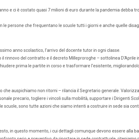
 l’anno e ci è costato quasi 7 milioni di euro durante la pandemia debba t
 le persone che frequentano le scuole tutti i giorni e anche quelle disag
ssimo anno scolastico, l’arrivo del docente tutor in ogni classe.
l rinnovo del contratto e il decreto Milleproroghe – sottolinea D’Aprile 
hiudere prima le partite in corso e trasformare l’esistente, migliorandolo
o che auspichiamo non ritorni – rilancia il Segretario generale. Valorizz
onale precario, togliere i vincoli sulla mobilità, supportare i Dirigenti Scol
ati stampa
Rassegna stampa
Scuola d’oggi
 scuole, sono tutte azioni che siamo intenti a costruire in sede sia cont
 resto, in questo momento, i cui dettagli comunque devono essere alla ba
Docenti
Sostegno
Educatori
Personale AT
onto serio e preventivo da riportare in sede contrattuale, riteniamo