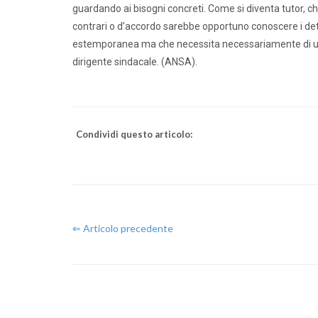
guardando ai bisogni concreti. Come si diventa tutor, chi 
contrari o d’accordo sarebbe opportuno conoscere i de
estemporanea ma che necessita necessariamente di un co
dirigente sindacale. (ANSA).
Condividi questo articolo:
⇐ Articolo precedente