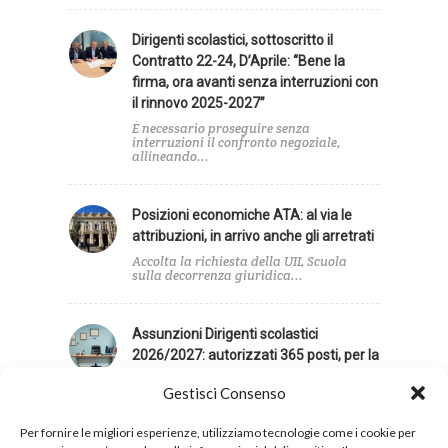
Dirigenti scolastici, sottoscritto il
Contratto 22-24, D’Aprile: “Bene la
firma, ora avanti senza interruzioni con
il rinnovo 2025-2027”
È necessario proseguire senza
interruzioni il confronto negoziale,
allineando...
Posizioni economiche ATA: al via le
attribuzioni, in arrivo anche gli arretrati
Accolta la richiesta della UIL Scuola
sulla decorrenza giuridica...
Assunzioni Dirigenti scolastici
2026/2027: autorizzati 365 posti, per la
UIL Scuola contingente insufficiente
Gestisci Consenso
La UIL Scuola giudica insufficiente il
contingente di posti...
Per fornire le migliori esperienze, utilizziamo tecnologie come i cookie per