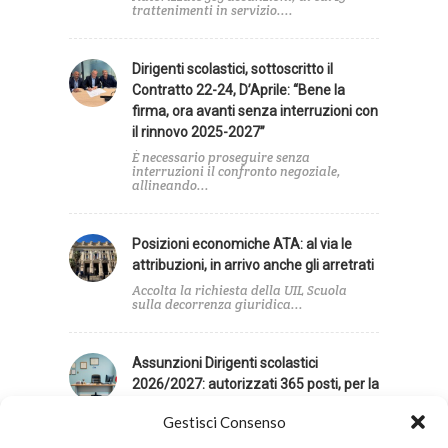
trattenimenti in servizio....
Dirigenti scolastici, sottoscritto il
Contratto 22-24, D’Aprile: “Bene la
firma, ora avanti senza interruzioni con
il rinnovo 2025-2027”
È necessario proseguire senza
interruzioni il confronto negoziale,
allineando...
Posizioni economiche ATA: al via le
attribuzioni, in arrivo anche gli arretrati
Accolta la richiesta della UIL Scuola
sulla decorrenza giuridica...
Assunzioni Dirigenti scolastici
2026/2027: autorizzati 365 posti, per la
UIL Scuola contingente insufficiente
Gestisci Consenso
La UIL Scuola giudica insufficiente il
contingente di posti...