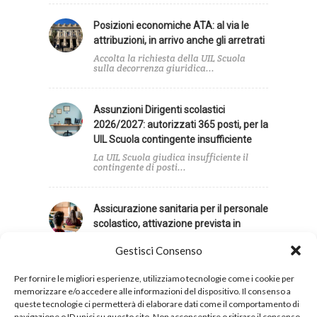
Posizioni economiche ATA: al via le
attribuzioni, in arrivo anche gli arretrati
Accolta la richiesta della UIL Scuola
sulla decorrenza giuridica...
Assunzioni Dirigenti scolastici
2026/2027: autorizzati 365 posti, per la
UIL Scuola contingente insufficiente
La UIL Scuola giudica insufficiente il
contingente di posti...
Assicurazione sanitaria per il personale
scolastico, attivazione prevista in
autunno
Gestisci Consenso
In data 6 agosto si è svolta l'informativa
tra...
Per fornire le migliori esperienze, utilizziamo tecnologie come i cookie per
memorizzare e/o accedere alle informazioni del dispositivo. Il consenso a
queste tecnologie ci permetterà di elaborare dati come il comportamento di
navigazione o ID unici su questo sito. Non acconsentire o ritirare il consenso