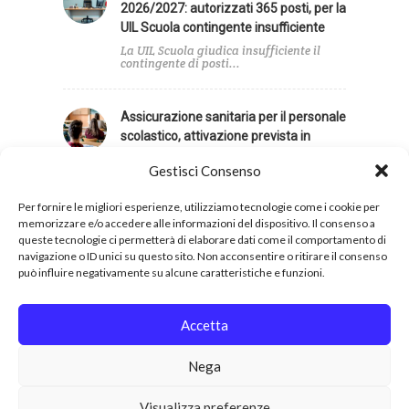
2026/2027: autorizzati 365 posti, per la
UIL Scuola contingente insufficiente
La UIL Scuola giudica insufficiente il
contingente di posti...
Assicurazione sanitaria per il personale
scolastico, attivazione prevista in
autunno
Gestisci Consenso
In data 6 agosto si è svolta l'informativa
tra...
Per fornire le migliori esperienze, utilizziamo tecnologie come i cookie per
memorizzare e/o accedere alle informazioni del dispositivo. Il consenso a
queste tecnologie ci permetterà di elaborare dati come il comportamento di
navigazione o ID unici su questo sito. Non acconsentire o ritirare il consenso
può influire negativamente su alcune caratteristiche e funzioni.
Privacy
Cookies
Accetta
Nega
Copyright 2026 © UIL Scuola. Tutti i diritti sono
Visualizza preferenze