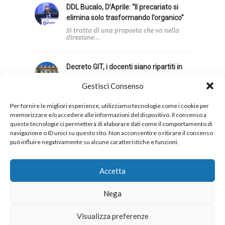
DDL Bucalo, D’Aprile: “Il precariato si
elimina solo trasformando l’organico”
Si tratta di una proposta che va nella
direzione...
Decreto GIT, i docenti siano ripartiti in
base agli alunni con disabilità
Gestisci Consenso
Infine, la UIL Scuola ha sollecitato una
revisione dei...
Per fornire le migliori esperienze, utilizziamo tecnologie come i cookie per
memorizzare e/o accedere alle informazioni del dispositivo. Il consenso a
queste tecnologie ci permetterà di elaborare dati come il comportamento di
navigazione o ID unici su questo sito. Non acconsentire o ritirare il consenso
può influire negativamente su alcune caratteristiche e funzioni.
Privacy
Cookies
Accetta
Nega
Copyright 2026 © UIL Scuola. Tutti i diritti sono
Visualizza preferenze
riservati.