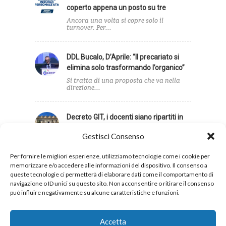
coperto appena un posto su tre
Ancora una volta si copre solo il
turnover. Per...
DDL Bucalo, D’Aprile: “Il precariato si
elimina solo trasformando l’organico”
Si tratta di una proposta che va nella
direzione...
Decreto GIT, i docenti siano ripartiti in
base agli alunni con disabilità
Gestisci Consenso
Infine, la UIL Scuola ha sollecitato una
revisione dei...
Per fornire le migliori esperienze, utilizziamo tecnologie come i cookie per
memorizzare e/o accedere alle informazioni del dispositivo. Il consenso a
queste tecnologie ci permetterà di elaborare dati come il comportamento di
navigazione o ID unici su questo sito. Non acconsentire o ritirare il consenso
può influire negativamente su alcune caratteristiche e funzioni.
Privacy
Cookies
Accetta