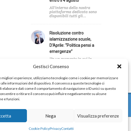
entro il 4 agosto
All'interno della nostra
piattaforma dedicata sono
disponibili tutti gli...
Risoluzione contro
islamizzazione scuole,
D’Aprile: “Politica pensi a
emergenze”
"In un momento in cui la
politica dovrebbe
Gestisci Consenso
concentrarsi...
le migliori esperienze, utilizziamo tecnologie come i cookie per memorizzare
alle informazioni del dispositivo. Il consenso a queste tecnologie ci
i elaborare dati come il comportamento di navigazione o ID unici su questo
consentire o ritirare il consenso può influire negativamente su alcune
he e funzioni.
ccetta
Nega
Visualizza preferenze
Cookie Policy
Privacy
Contatti