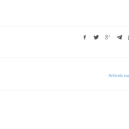
ati stampa
Rassegna stampa
Scuola d’oggi
Articolo s
Docenti
Sostegno
Educatori
Personale AT
Precari
Formazione professionale
Scuole privat