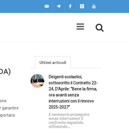
uilscuola@uilscuola.it
Telegram
Facebook
Instagram
Youtube
Ultimi articoli
DA)
Dirigenti scolastici,
sottoscritto il Contratto 22-
24, D’Aprile: “Bene la firma,
ora avanti senza
ione
interruzioni con il rinnovo
2025-2027”
r garantire
È necessario proseguire
mportarsi
senza interruzioni il
confronto negoziale,
allineando...