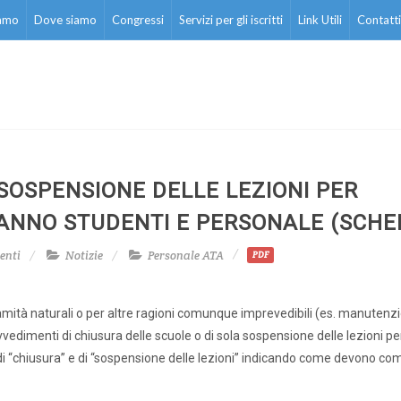
iamo
Dove siamo
Congressi
Servizi per gli iscritti
Link Utili
Contatti
SOSPENSIONE DELLE LEZIONI PER
ANNO STUDENTI E PERSONALE (SCHE
enti
Notizie
Personale ATA
PDF
lamità naturali o per altre ragioni comunque imprevedibili (es. manutenz
vedimenti di chiusura delle scuole o di sola sospensione delle lezioni pe
 di “chiusura” e di “sospensione delle lezioni” indicando come devono co