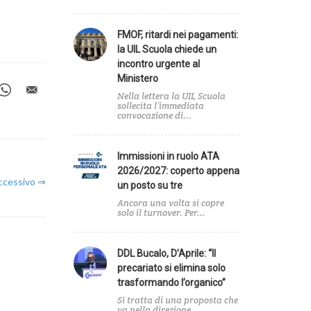
FMOF, ritardi nei pagamenti:
la UIL Scuola chiede un
incontro urgente al
Ministero
Nella lettera la UIL Scuola
sollecita l’immediata
convocazione di...
Immissioni in ruolo ATA
Agenda
2026/2027: coperto appena
uccessivo ⇒
un posto su tre
Ancora una volta si copre
solo il turnover. Per...
A
DDL Bucalo, D’Aprile: “Il
precariato si elimina solo
e
trasformando l’organico”
Si tratta di una proposta che
va nella direzione...