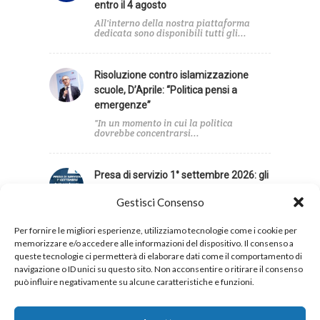
entro il 4 agosto
All'interno della nostra piattaforma
dedicata sono disponibili tutti gli...
Risoluzione contro islamizzazione
scuole, D’Aprile: “Politica pensi a
emergenze”
"In un momento in cui la politica
dovrebbe concentrarsi...
Presa di servizio 1° settembre 2026: gli
adempimenti di inizio anno
Gestisci Consenso
Per aiutare il personale a orientarsi tra
neoassunzioni, supplenze,...
Per fornire le migliori esperienze, utilizziamo tecnologie come i cookie per
memorizzare e/o accedere alle informazioni del dispositivo. Il consenso a
queste tecnologie ci permetterà di elaborare dati come il comportamento di
navigazione o ID unici su questo sito. Non acconsentire o ritirare il consenso
può influire negativamente su alcune caratteristiche e funzioni.