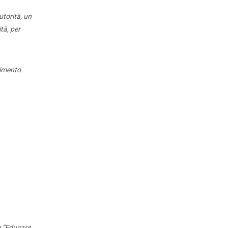
utorità, un
tà, per
cimento.
Agenda
A
e
zionale
he “Educare