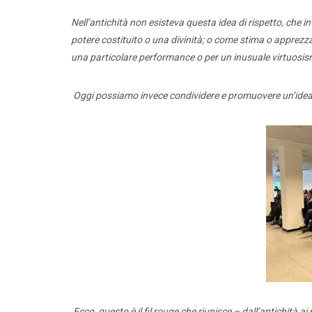
Nell’antichità non esisteva questa idea di rispetto, che
potere costituito o una divinità; o come stima o apprezz
una particolare performance o per un inusuale virtuosi
Oggi possiamo invece condividere e promuovere un’idea 
Comunic
Dirige
Ecco, questo è il fil rouge che riunisce – dall’antichità a