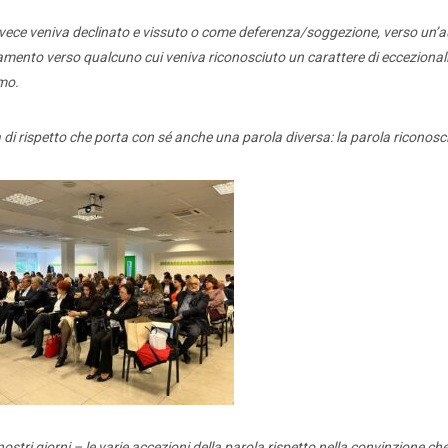
 invece veniva declinato e vissuto o come deferenza/soggezione, verso un’a
amento verso qualcuno cui veniva riconosciuto un carattere di eccezionali
smo.
di rispetto che porta con sé anche una parola diversa: la parola riconos
ati stampa
Rassegna stampa
Scuola d’oggi
Docenti
Sostegno
Educatori
Personale AT
Precari
Formazione professionale
Scuole privat
nti scolastici
Uil Scuola Esteri
Ufficio Legale Na
i nostri giorni – le varie accezioni della parola rispetto nella convinzione c