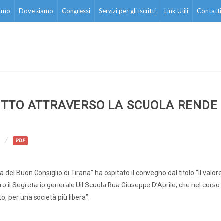
iamo
Dove siamo
Congressi
Servizi per gli iscritti
Link Utili
Contatti
PETTO ATTRAVERSO LA SCUOLA RENDE
PDF
del Buon Consiglio di Tirana” ha ospitato il convegno dal titolo “Il valore
o il Segretario generale Uil Scuola Rua Giuseppe D’Aprile, che nel corso
, per una società più libera”.