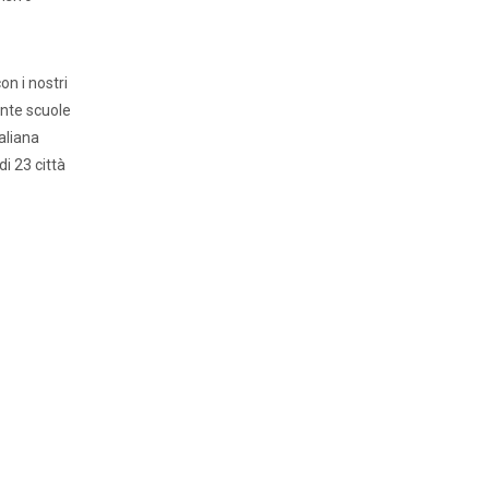
n i nostri
tante scuole
aliana
di 23 città