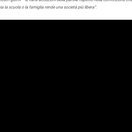
ia la scuola o la famiglia rende una società più libera”.
Alternanza Scuola Lavoro
Scuola digitale
Europ
L’Esperto
Opinione
Espero
Previdenza
Galleria
Video
Web TV
Scuola Martinetti
IRASE