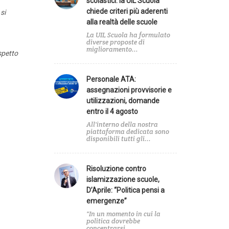
scolastici: la UIL Scuola
chiede criteri più aderenti
si
alla realtà delle scuole
La UIL Scuola ha formulato
diverse proposte di
miglioramento...
ispetto
Personale ATA:
assegnazioni provvisorie e
utilizzazioni, domande
entro il 4 agosto
All'interno della nostra
piattaforma dedicata sono
disponibili tutti gli...
Risoluzione contro
islamizzazione scuole,
D’Aprile: “Politica pensi a
emergenze”
"In un momento in cui la
politica dovrebbe
concentrarsi...