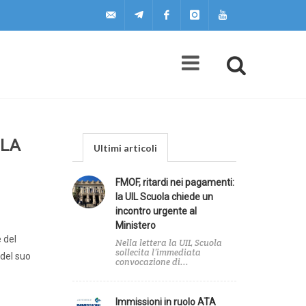
uilscuola@uilscuola.it
Telegram
Facebook
Instagram
Youtube
 LA
Ultimi articoli
FMOF, ritardi nei pagamenti:
la UIL Scuola chiede un
incontro urgente al
Ministero
 del
Nella lettera la UIL Scuola
sollecita l’immediata
 del suo
convocazione di...
Immissioni in ruolo ATA