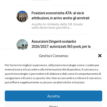
Posizioni economiche ATA: al via le
attribuzioni, in arrivo anche gli arretrati
Accolta la richiesta della UIL Scuola
sulla decorrenza giuridica...
Assunzioni Dirigenti scolastici
2026/2027: autorizzati 365 posti, per la
UIL Scuola contingente insufficiente
Gestisci Consenso
La UIL Scuola giudica insufficiente il
contingente di posti...
Per fornire le migliori esperienze, utilizziamo tecnologie come i cookie per
memorizzare e/o accedere alle informazioni del dispositivo. Il consenso a
queste tecnologie ci permetterà di elaborare dati come il comportamento di
navigazione o ID unici su questo sito. Non acconsentire o ritirare il consenso
può influire negativamente su alcune caratteristiche e funzioni.
Privacy
Cookies
Accetta
Nega