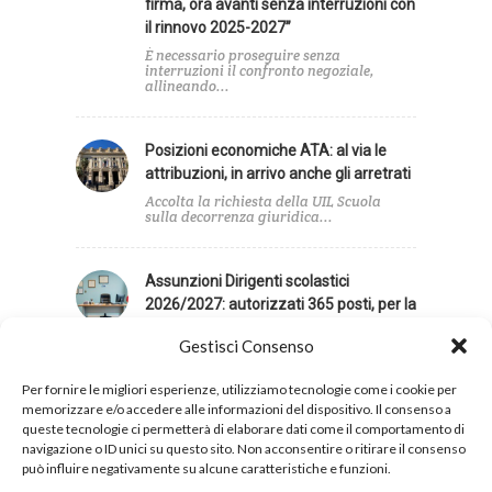
firma, ora avanti senza interruzioni con
il rinnovo 2025-2027”
È necessario proseguire senza
interruzioni il confronto negoziale,
allineando...
Posizioni economiche ATA: al via le
attribuzioni, in arrivo anche gli arretrati
Accolta la richiesta della UIL Scuola
sulla decorrenza giuridica...
Assunzioni Dirigenti scolastici
2026/2027: autorizzati 365 posti, per la
UIL Scuola contingente insufficiente
Gestisci Consenso
La UIL Scuola giudica insufficiente il
contingente di posti...
Per fornire le migliori esperienze, utilizziamo tecnologie come i cookie per
memorizzare e/o accedere alle informazioni del dispositivo. Il consenso a
queste tecnologie ci permetterà di elaborare dati come il comportamento di
navigazione o ID unici su questo sito. Non acconsentire o ritirare il consenso
può influire negativamente su alcune caratteristiche e funzioni.