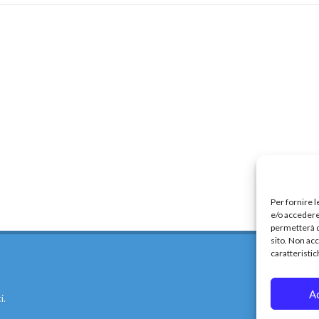
Per fornire 
e/o accedere 
permetterà d
sito. Non ac
caratteristic
A
i.