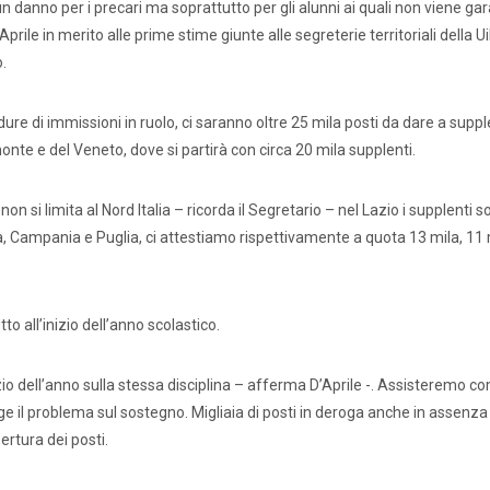
 danno per i precari ma soprattutto per gli alunni ai quali non viene gar
rile in merito alle prime stime giunte alle segreterie territoriali della U
.
re di immissioni in ruolo, ci saranno oltre 25 mila posti da dare a supp
nte e del Veneto, dove si partirà con circa 20 mila supplenti.
si limita al Nord Italia – ricorda il Segretario – nel Lazio i supplenti s
 Campania e Puglia, ci attestiamo rispettivamente a quota 13 mila, 11 
ati stampa
Rassegna stampa
Scuola d’oggi
o all’inizio dell’anno scolastico.
izio dell’anno sulla stessa disciplina – afferma D’Aprile -. Assisteremo c
Docenti
Sostegno
Educatori
Personale AT
ge il problema sul sostegno. Migliaia di posti in deroga anche in assenza
ertura dei posti.
Precari
Formazione professionale
Scuole privat