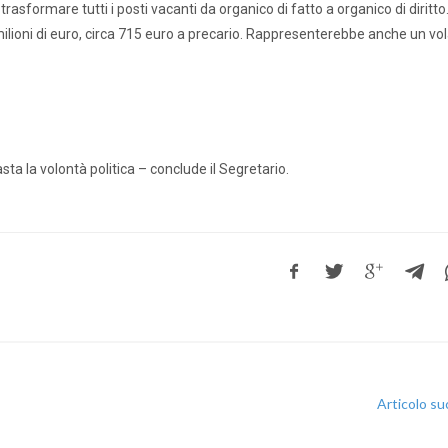
nti scolastici
Uil Scuola Esteri
Ufficio Legale Na
formare tutti i posti vacanti da organico di fatto a organico di diritto. I
ilioni di euro, circa 715 euro a precario. Rappresenterebbe anche un vol
Alternanza Scuola Lavoro
Scuola digitale
Europ
sta la volontà politica – conclude il Segretario.
L’Esperto
Opinione
Espero
Previdenza
Galleria
Video
Web TV
Scuola Martinetti
IRASE
Articolo s