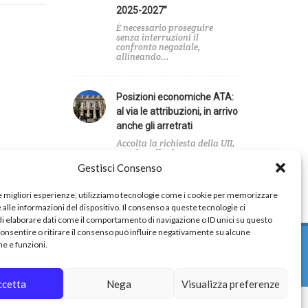
2025-2027”
È necessario proseguire
senza interruzioni il
confronto negoziale,
allineando...
Posizioni economiche ATA:
al via le attribuzioni, in arrivo
anche gli arretrati
Accolta la richiesta della UIL
Scuola sulla decorrenza
giuridica...
Gestisci Consenso
le migliori esperienze, utilizziamo tecnologie come i cookie per memorizzare
alle informazioni del dispositivo. Il consenso a queste tecnologie ci
i elaborare dati come il comportamento di navigazione o ID unici su questo
consentire o ritirare il consenso può influire negativamente su alcune
he e funzioni.
ccetta
Nega
Visualizza preferenze