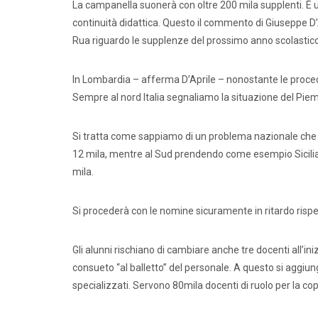
La campanella suonerà con oltre 200 mila supplenti. È un
continuità didattica. Questo il commento di Giuseppe D’Ap
Rua riguardo le supplenze del prossimo anno scolastico
In Lombardia – afferma D’Aprile – nonostante le procedu
Sempre al nord Italia segnaliamo la situazione del Piemo
Si tratta come sappiamo di un problema nazionale che non 
12 mila, mentre al Sud prendendo come esempio Sicilia,
mila.
Comunic
Si procederà con le nomine sicuramente in ritardo rispett
Gli alunni rischiano di cambiare anche tre docenti all’in
consueto “al balletto” del personale. A questo si aggiun
specializzati. Servono 80mila docenti di ruolo per la cop