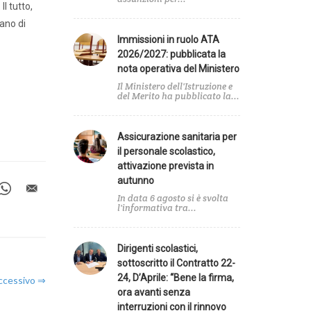
zionale
l tutto,
ano di
Immissioni in ruolo ATA
2026/2027: pubblicata la
nota operativa del Ministero
a
Il Ministero dell'Istruzione e
del Merito ha pubblicato la...
Assicurazione sanitaria per
il personale scolastico,
attivazione prevista in
autunno
In data 6 agosto si è svolta
l'informativa tra...
Dirigenti scolastici,
sottoscritto il Contratto 22-
24, D’Aprile: “Bene la firma,
uccessivo ⇒
ora avanti senza
interruzioni con il rinnovo