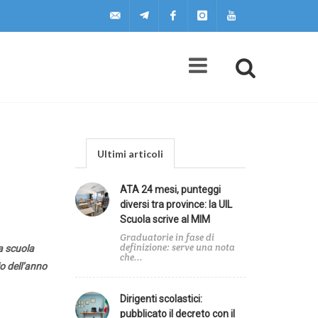
uilscuola@uilscuola.it
Telegram
Facebook
Instagram
Youtube
Ultimi articoli
ATA 24 mesi, punteggi
diversi tra province: la UIL
Scuola scrive al MIM
Graduatorie in fase di
definizione: serve una nota
 scuola
che...
io dell’anno
Dirigenti scolastici:
pubblicato il decreto con il