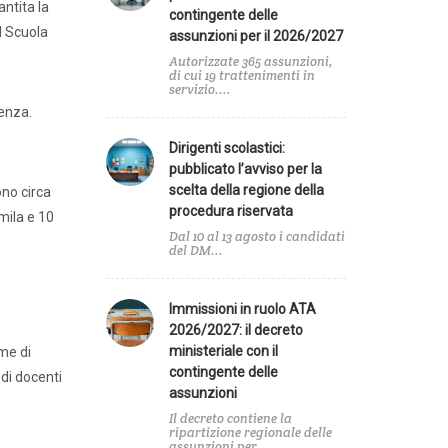
antita la
contingente delle
il Scuola
assunzioni per il 2026/2027
Autorizzate 365 assunzioni,
di cui 19 trattenimenti in
servizio....
lenza.
Dirigenti scolastici:
pubblicato l’avviso per la
scelta della regione della
ono circa
procedura riservata
mila e 10
Dal 10 al 13 agosto i candidati
del DM...
Agenda
Immissioni in ruolo ATA
2026/2027: il decreto
ministeriale con il
ome di
A
contingente delle
 di docenti
assunzioni
e
Il decreto contiene la
ripartizione regionale delle
assunzioni per...