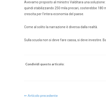
Dirige
Avevamo proposto al ministro Valditara una soluzione: tras
quindi stabilizzando 250 mila precari, costerebbe 180 m
crescita per l’intera economia del paese.
Come al solito la narrazione è diversa dalla realtà.
Sulla scuola non si deve fare cassa, si deve investire. Ba
Condividi questo articolo:
⇐ Articolo precedente