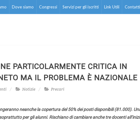
iamo
Dove siamo
Congressi
Servizi per gli iscritti
Link Utili
Contatti
IONE PARTICOLARMENTE CRITICA IN
NETO MA IL PROBLEMA È NAZIONALE
enti
Notizie
Precari
giungeranno neanche la copertura del 50% dei posti disponibili (81.000).
Una
oprattutto per gli alunni. Rischiano di cambiare anche tre docenti all’iniz