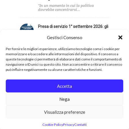
"In un momento in cui la politica
dovrebbe concentrarsi...
Presa di servizio 1° settembre 2026: gli
adempimenti di inizio anno
Gestisci Consenso
Per aiutare il personale a orientarsi tra
neoassunzioni, supplenze,...
Per fornire le migliori esperienze, utilizziamo tecnologie come i cookie per
memorizzare e/o accedere alle informazioni del dispositivo. Il consenso a
queste tecnologie ci permetterà di elaborare dati come il comportamento di
navigazione o ID unici su questo sito. Non acconsentire o ritirare il consenso
può influire negativamente su alcune caratteristiche e funzioni.
Privacy
Cookies
Accetta
Nega
Copyright 2026 © UIL Scuola. Tutti i diritti sono
Visualizza preferenze
riservati.
Cookie Policy
Privacy
Contatti