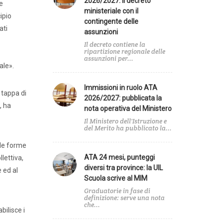
2026/2027: il decreto
e
ministeriale con il
ipio
contingente delle
ati
assunzioni
Il decreto contiene la
ripartizione regionale delle
assunzioni per...
ale».
Immissioni in ruolo ATA
 tappa di
2026/2027: pubblicata la
, ha
nota operativa del Ministero
Il Ministero dell'Istruzione e
del Merito ha pubblicato la...
Agenda
 le forme
ATA 24 mesi, punteggi
lettiva,
diversi tra province: la UIL
e ed al
Scuola scrive al MIM
A
Graduatorie in fase di
definizione: serve una nota
che...
ilisce i
e