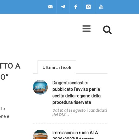
uilscuola@uilscuola.it
Telegram
Facebook
Instagram
Youtube
TTO A
Ultimi articoli
TO”
Dirigenti scolastici:
pubblicato l’avviso per la
scelta della regione della
procedura riservata
tto
Dal 10 al 13 agosto i candidati
del DM...
one e
Immissioni in ruolo ATA