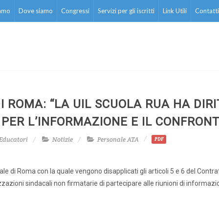
iamo
Dove siamo
Congressi
Servizi per gli iscritti
Link Utili
Contatti
 ROMA: “LA UIL SCUOLA RUA HA DIRI
 PER L’INFORMAZIONE E IL CONFRON
Educatori
Notizie
Personale ATA
PDF
e di Roma con la quale vengono disapplicati gli articoli 5 e 6 del Contra
zazioni sindacali non firmatarie di partecipare alle riunioni di informazi