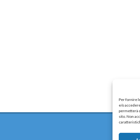
Per fornire 
e/o accedere 
permetterà d
sito. Non ac
caratteristic
A