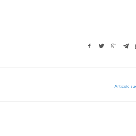
nti scolastici
Uil Scuola Esteri
Ufficio Legale Na
Alternanza Scuola Lavoro
Scuola digitale
Europ
L’Esperto
Opinione
Espero
Previdenza
Articolo s
Galleria
Video
Web TV
Scuola Martinetti
IRASE