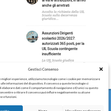
al via le attribuzioni, in arrivo
anche gli arretrati
Accolta la richiesta della UIL
Scuola sulla decorrenza
giuridica...
Assunzioni Dirigenti
scolastici 2026/2027:
autorizzati 365 posti, per la
UIL Scuola contingente
insufficiente
La UIL Scuola giudica
insufficiente il contingente di
posti...
Gestisci Consenso
le migliori esperienze, utilizziamo tecnologie come i cookie per memorizzare
alle informazioni del dispositivo. Il consenso a queste tecnologie ci
i elaborare dati come il comportamento di navigazione o ID unici su questo
consentire o ritirare il consenso può influire negativamente su alcune
he e funzioni.
ccetta
Nega
Visualizza preferenze