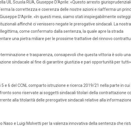
lla UIL Scuola RUA, Giuseppe D’Aprile: «Questo arresto giurisprudenzial
nferma la correttezza e coerenza delle nostre azioni e riafferma un princ
iuseppe D’Aprile. «In questi mesi, siamo stati inspiegabilmente osteggi
stituzionali affinché ci venissero negate le prerogative sindacali. La nostra
 illegittima, come confermato dalla sentenza, la quale apre la strada
entare una pietra miliare per le prossime trattative del rinnovo contrattu
eterminazione e trasparenza, consapevoli che questa vittoria è solo una
ne sindacale al fine di garantire giustizia e pari opportunità per tutti»
ati stampa
Rassegna stampa
Scuola d’oggi
li 5 e 6 del CCNL comparto istruzione e ricerca 2019/21 nella parte in cui
onto sono riservate ai soggetti sindacali titolari della contrattazione col
rrente alla titolarità delle prerogative sindacali relative alla informazion
Docenti
Sostegno
Educatori
Personale AT
aso e Luigi Molvetti per la valenza innovativa della sentenza che ristab
Precari
Formazione professionale
Scuole privat